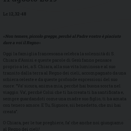
Lc 12,32-48
«Non temere, piccolo gregge, perché al Padre vostro è piaciuto
dare a voi il Regno
»
.
Oggi la famiglia francescana celebra la solennità di S.
Chiara d’Assisi e queste parole di Gesù fanno pensare
proprio a lei, a S. Chiara, alla sua vita luminosa e al suo
transito dalla terra al Regno dei cieli, accompagnato da una
schiera celeste e da queste profonde espressioni del suo
cuore: “Va’ sicura, anima mia, perché hai buona scorta nel
viaggio. Va’, perché Colui che ti ha creata ti ha santificata e,
sempre guardandoti come una madre suo figlio, ti ha amata
con tenero amore. E Tu, Signore, sii benedetto, che mi hai
creata”.
O Chiara, per le tue preghiere, fa’ che anche noi giungiamo
al Regno dei cieli!