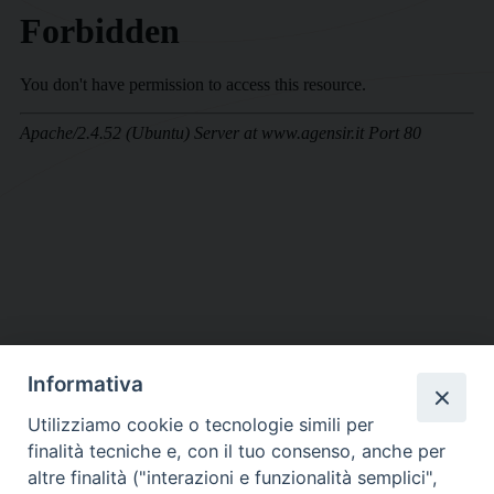
Informativa
DIOCESI SUBURBICARIA DI ALBANO
Utilizziamo cookie o tecnologie simili per
Contatti:
Tel.: 06.93268401 - Fax.: 06.9323844
finalità tecniche e, con il tuo consenso, anche per
E-mail:
curia@diocesidialbano.it
altre finalità ("interazioni e funzionalità semplici",