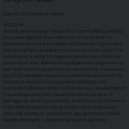
martedì fra l’ottava di Pasqua
Gv 20,11-18
«Donna, perché piangi? Chi cerchi?». Come a Maria, anche a
noi a volte capita di non vedere la vita nuova che si sta
generando in noi a motivo delle afflizioni che ci portiamo
dentro: non basta piangere e riconoscere i propri errori. Per
vedere occorre avere il coraggio di guardare dentro e oltre
quello che si vede. Maria è ancora legata a un corpo morto e i
suoi occhi velati di pianto non le consentono di riconoscere
Gesù.È Lui a prendere la parola e a tessere un dialogo che la
rimette in cammino e la riporta dai discepoli, alla
comunità. Il Maestro mette in discussione le sue aspettative
e la nostalgia sterile del passato che ancora la abita. Il
passaggio chiave è la domanda di Gesù: Chi cerchi?L’invito è
a coltivare un rapporto sempre nuovo con il Signore che
libera dal passato, ci impedisce di ripiegarci su noi stessi,
facendo emergere il desiderio di donarci agli altri.