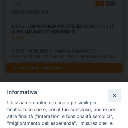
Informativa
DIOCESI SUBURBICARIA DI ALBANO
Utilizziamo cookie o tecnologie simili per
Contatti:
Tel.: 06.93268401 - Fax.: 06.9323844
finalità tecniche e, con il tuo consenso, anche per
E-mail:
curia@diocesidialbano.it
altre finalità ("interazioni e funzionalità semplici",
"miglioramento dell'esperienza", "misurazione" e
Orari:
dal Lunedì al Venerdì Ore: 9:00 - 13:00