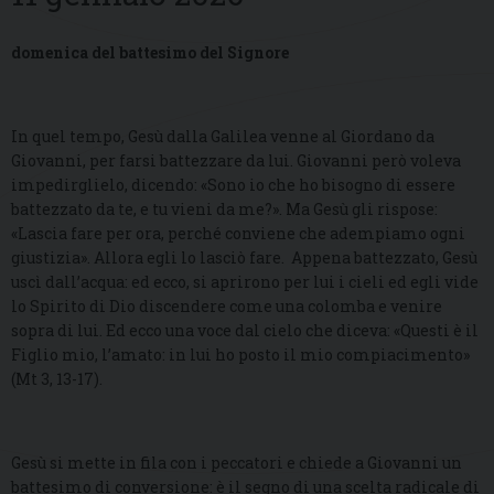
domenica del battesimo del Signore
In quel tempo, Gesù dalla Galilea venne al Giordano da
Giovanni, per farsi battezzare da lui. Giovanni però voleva
impedirglielo, dicendo: «Sono io che ho bisogno di essere
battezzato da te, e tu vieni da me?». Ma Gesù gli rispose:
«Lascia fare per ora, perché conviene che adempiamo ogni
giustizia». Allora egli lo lasciò fare. Appena battezzato, Gesù
uscì dall’acqua: ed ecco, si aprirono per lui i cieli ed egli vide
lo Spirito di Dio discendere come una colomba e venire
sopra di lui. Ed ecco una voce dal cielo che diceva: «Questi è il
Figlio mio, l’amato: in lui ho posto il mio compiacimento»
(Mt 3, 13-17).
Gesù si mette in fila con i peccatori e chiede a Giovanni un
battesimo di conversione: è il segno di una scelta radicale di