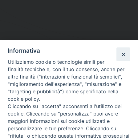
Informativa
DIOCESI SUBURBICARIA DI ALBANO
Utilizziamo cookie o tecnologie simili per
Contatti:
Tel.: 06.93268401 - Fax.: 06.9323844
finalità tecniche e, con il tuo consenso, anche per
E-mail:
curia@diocesidialbano.it
altre finalità ("interazioni e funzionalità semplici",
"miglioramento dell'esperienza", "misurazione" e
Orari:
dal Lunedì al Venerdì Ore: 9:00 - 13:00
"targeting e pubblicità") come specificato nella
cookie policy.
Orario ufficio Matrimoni:
Cliccando su "accetta" acconsenti all'utilizzo dei
Lunedì, Mercoledì e Venerdì, Ore 9:30 - 12:30
cookie. Cliccando su "personalizza" puoi avere
maggiori informazioni sui cookie utilizzati e
personalizzare le tue preferenze. Cliccando su
"rifiuta" o chiudendo questa informativa proseguirai
Diocesi Suburbicaria di Albano