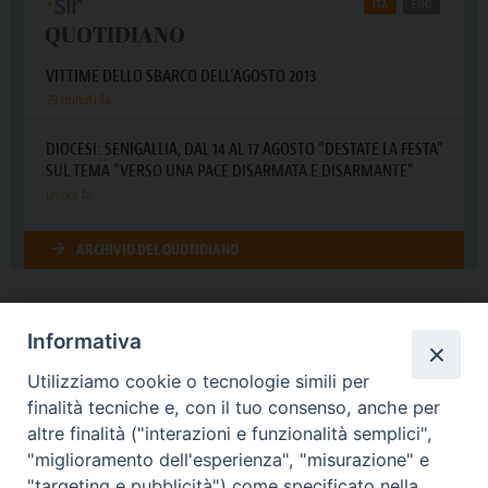
Informativa
DIOCESI SUBURBICARIA DI ALBANO
Utilizziamo cookie o tecnologie simili per
Contatti:
Tel.: 06.93268401 - Fax.: 06.9323844
finalità tecniche e, con il tuo consenso, anche per
E-mail:
curia@diocesidialbano.it
altre finalità ("interazioni e funzionalità semplici",
"miglioramento dell'esperienza", "misurazione" e
Orari:
dal Lunedì al Venerdì Ore: 9:00 - 13:00
"targeting e pubblicità") come specificato nella