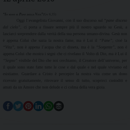
“Io sono il Pane della Vita”
(Gv 6,35)
Oggi l’evangelista Giovanni, con il suo discorso sul
“pane disceso
dal cielo”
, ci porta a fissare sempre più il nostro sguardo su Gesù, a
lasciarci sorprendere dalla verità della sua persona umano-divina. Gesù non
è appena Colui che sazia la nostra fame, ma è Lui il
“Pane”
, cioè la
“Vita”
, non è appena l’acqua che ci disseta, ma è la
“Sorgente”
, non è
appena Colui che mostra i segni che ci rivelano il Volto di Dio, ma è Lui il
“Segno”
visibile del Dio che noi cerchiamo, il Creatore dell’universo, per
il quale sono state fatte tutte le cose e dal quale e nel quale viviamo ed
esistiamo. Guardare a Cristo è percepire la nostra vita come un dono
ricevuto gratuitamente, ritrovare il senso di tutto, scoprirci custoditi e
amati da un Amore che non delude e ci colma della vera gioia.