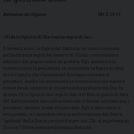
Battesimo del Signore
Mt 3, 13-17
«Vide lo Spirito di Dio venire sopra di lui».
È davanti a noi, la figura del Battista, un uomo cresciuto
nella durezza aspra del deserto di Giuda, riconosciuto e
additato dal popolo come un profeta. Egli annuncia la
conversione e la penitenza, in controluce la figura di Gesù
mite e umile che s’accoda nel Giordano insieme ai
peccatori. Anche lui annuncerà la conversione che nasce e
cresce da un incontro di misericordia gratuita con Dio. In
mezzo c’è lo Spirito che lega le due vite fino al punto di fare
del Battista colui che indica Gesù che si fa così solidale con i
peccatori, da dare la sua vita per essi. Egli è unto come il
vero
profeta
,
re e sacerdote
, vera manifestazione del Padre,
“
epifania
” della Sua misericordia per noi. Chi si aspettava un
Dio così? Forse neanche Giovanni Battista.