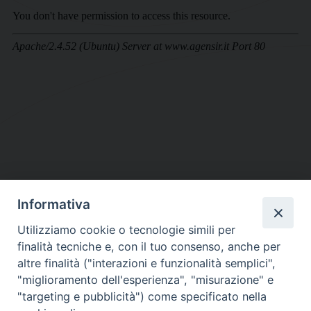
Informativa
DIOCESI SUBURBICARIA DI ALBANO
Utilizziamo cookie o tecnologie simili per
Contatti:
Tel.: 06.93268401 - Fax.: 06.9323844
finalità tecniche e, con il tuo consenso, anche per
E-mail:
curia@diocesidialbano.it
altre finalità ("interazioni e funzionalità semplici",
"miglioramento dell'esperienza", "misurazione" e
Orari:
dal Lunedì al Venerdì Ore: 9:00 - 13:00
"targeting e pubblicità") come specificato nella