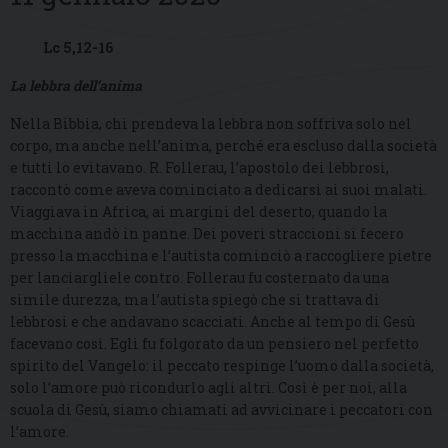
Lc 5,12-16
La lebbra dell’anima
Nella Bibbia, chi prendeva la lebbra non soffriva solo nel
corpo, ma anche nell’anima, perché era escluso dalla società
e tutti lo evitavano. R. Follerau, l’apostolo dei lebbrosi,
raccontò come aveva cominciato a dedicarsi ai suoi malati.
Viaggiava in Africa, ai margini del deserto, quando la
macchina andò in panne. Dei poveri straccioni si fecero
presso la macchina e l’autista cominciò a raccogliere pietre
per lanciargliele contro. Follerau fu costernato da una
simile durezza, ma l’autista spiegò che si trattava di
lebbrosi e che andavano scacciati. Anche al tempo di Gesù
facevano così. Egli fu folgorato da un pensiero nel perfetto
spirito del Vangelo: il peccato respinge l’uomo dalla società,
solo l’amore può ricondurlo agli altri. Così è per noi, alla
scuola di Gesù, siamo chiamati ad avvicinare i peccatori con
l’amore.