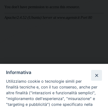
Informativa
DIOCESI SUBURBICARIA DI ALBANO
Utilizziamo cookie o tecnologie simili per
Contatti:
Tel.: 06.93268401 - Fax.: 06.9323844
finalità tecniche e, con il tuo consenso, anche per
E-mail:
curia@diocesidialbano.it
altre finalità ("interazioni e funzionalità semplici",
"miglioramento dell'esperienza", "misurazione" e
Orari:
dal Lunedì al Venerdì Ore: 9:00 - 13:00
"targeting e pubblicità") come specificato nella