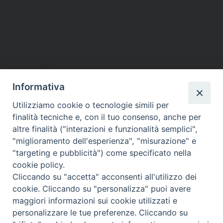
Informativa
DIOCESI SUBURBICARIA DI ALBANO
Utilizziamo cookie o tecnologie simili per
Contatti:
Tel.: 06.93268401 - Fax.: 06.9323844
finalità tecniche e, con il tuo consenso, anche per
E-mail:
curia@diocesidialbano.it
altre finalità ("interazioni e funzionalità semplici",
"miglioramento dell'esperienza", "misurazione" e
Orari:
dal Lunedì al Venerdì Ore: 9:00 - 13:00
"targeting e pubblicità") come specificato nella
cookie policy.
Orario ufficio Matrimoni:
Cliccando su "accetta" acconsenti all'utilizzo dei
Lunedì, Mercoledì e Venerdì, Ore 9:30 - 12:30
cookie. Cliccando su "personalizza" puoi avere
maggiori informazioni sui cookie utilizzati e
personalizzare le tue preferenze. Cliccando su