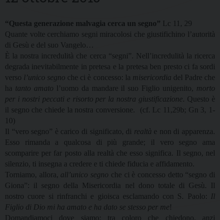
“Questa generazione malvagia cerca un segno”
Lc 11, 29
Quante volte cerchiamo segni miracolosi che giustifichino l’autorità
di Gesù e del suo Vangelo…
È la nostra incredulità che cerca “segni”. Nell’incredulità la ricerca
degrada inevitabilmente in pretesa e la pretesa ben presto ci fa sordi
verso
l’unico segno
che ci è concesso: la
misericordia
del Padre che
ha
tanto amato
l’uomo da mandare il suo Figlio unigenito,
morto
per i nostri peccati e risorto per la nostra giustificazione
. Questo è
il segno che chiede la nostra conversione.
(cf. Lc 11,29b; Gn 3, 1-
10)
Il “vero segno” è carico di significato, di
realtà
e non di apparenza.
Esso rimanda a qualcosa di più grande; il vero segno ama
scomparire per far posto alla realtà che esso significa. Il segno, nel
silenzio, ti insegna a credere e ti chiede fiducia e affidamento.
Torniamo, allora,
all’unico segno
che ci è concesso detto “segno di
Giona”: il segno della Misericordia nel dono totale di Gesù. Il
nostro cuore si rinfranchi e gioisca esclamando con S. Paolo:
Il
Figlio di Dio mi ha amato e ha dato se stesso per me
!
Domandiamoci dove siamo: tra coloro che chiedono, anzi