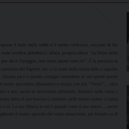
pesso il buio della notte e il vento contrario, cercano di far
l male sembra abbatterci, allora, proprio allora
“sul finire della
È la presenza di
 per dirci:
Coraggio, non avere paura sono io!”
.
la presenza del Signore che ci fa osare nella nostra fede e seguirlo
se. Quanta pace e quanto coraggio infondono in noi queste parole
l nostro procedere affidandoci e rischia con noi. “Vieni!”, – dice
ice a noi, anche se dovessimo affondare, fermarci nella corsa e
nostra fatica il suo braccio ci sostiene, nelle nostre cadute ci rialza
doci a sé. La sua fiducia in noi è grande come il suo amore… anche
ogliendo il nostro sguardo dal vento minaccioso, per fissarlo su di