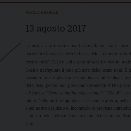
PAROLA & PAROLE
13 agosto 2017
La nostra vita è come una traversata sul mare, dove s
barcollare la nostra piccola barca. Ma… quando tutto i
nostra notte”
Gesù è lì che cammina vittorioso sul male
Gesù a trasfigurare il buio più nero delle nostre notti. È 
posando i nostri piedi sulle onde incalzanti e minaccio
del Cristo, per cui non possiamo arrenderci! A Dio piace i
a Pietro –
“Vieni, cammina sulle acque!”
“Vieni!”, lo d
fallire. Nella nostra fragilità la sua mano ci afferra, nella 
e nel nostro desiderio di incontrarlo ci previene attiran
la nostra fede cresca e le nostre paure si disperdano, dist
Lui.