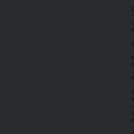
G
(
C
F
(
F
C
3
G
c
G