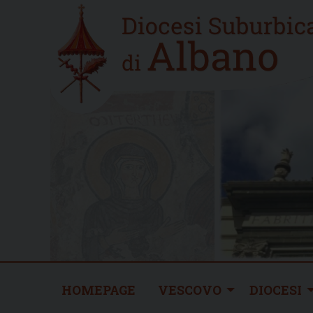
Skip
Home
to
new
content
HOMEPAGE
VESCOVO
DIOCESI