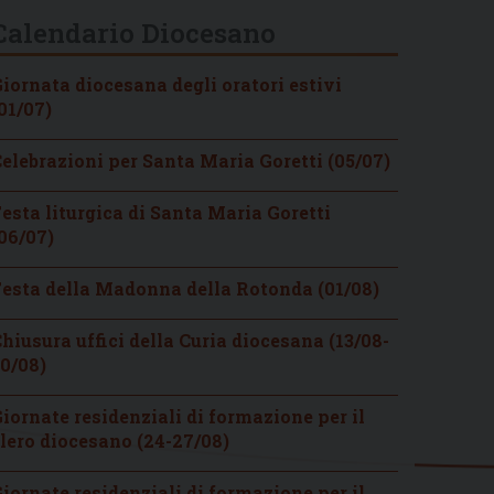
Calendario Diocesano
iornata diocesana degli oratori estivi
01/07)
elebrazioni per Santa Maria Goretti (05/07)
esta liturgica di Santa Maria Goretti
06/07)
esta della Madonna della Rotonda (01/08)
hiusura uffici della Curia diocesana (13/08-
0/08)
iornate residenziali di formazione per il
lero diocesano (24-27/08)
iornate residenziali di formazione per il