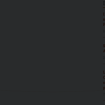
I
s
P
1
S
A
2
L
C
s
p
7