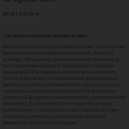
Mt 18,1-5.10.12-14
«Chi dunque è più grande nel Regno di cieli?»
.
Perché i discepoli pongono questa domanda? Forse è dettata
da una mentalità mondana, dalla ricerca di gloria e di
prestigio… Gesù parla di piccolezza e loro di grandezza; di
certo non avevano compreso l’annuncio della Passione
appena udito. E la risposta di Gesù è proprio solenne!
«In
verità io vi dico: se non vi convertirete e non diventerete come
bambini, non entrerete nel Regno dei cieli»
. Gesù ci invita alla
conversione, a un radicale cambiamento di mentalità e
stile di vita. Si tratta di rinascere dall’alto, come aveva detto
a Nicodemo. È il dono dello Spirito Santo che ci rende
creature nuove, ci fa diventare piccoli, bambini nel senso
evangelico, cioè semplici, senza calcoli, fiduciosi e
abbandonati alla Parola del Signore.