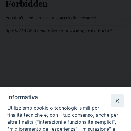
Informativa
DIOCESI SUBURBICARIA DI ALBANO
Utilizziamo cookie o tecnologie simili per
Contatti:
Tel.: 06.93268401 - Fax.: 06.9323844
finalità tecniche e, con il tuo consenso, anche per
E-mail:
curia@diocesidialbano.it
altre finalità ("interazioni e funzionalità semplici",
"miglioramento dell'esperienza", "misurazione" e