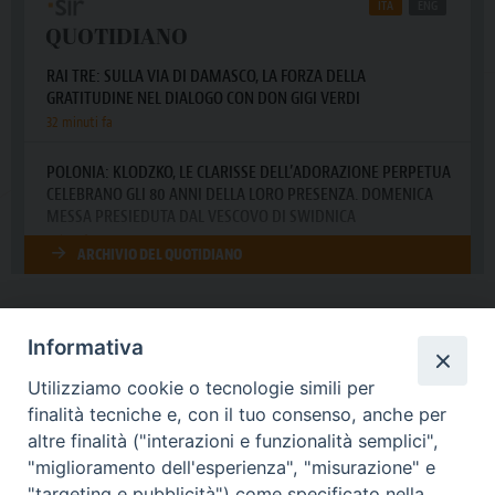
Informativa
DIOCESI SUBURBICARIA DI ALBANO
Utilizziamo cookie o tecnologie simili per
Contatti:
Tel.: 06.93268401 - Fax.: 06.9323844
finalità tecniche e, con il tuo consenso, anche per
E-mail:
curia@diocesidialbano.it
altre finalità ("interazioni e funzionalità semplici",
"miglioramento dell'esperienza", "misurazione" e
Orari:
dal Lunedì al Venerdì Ore: 9:00 - 13:00
"targeting e pubblicità") come specificato nella