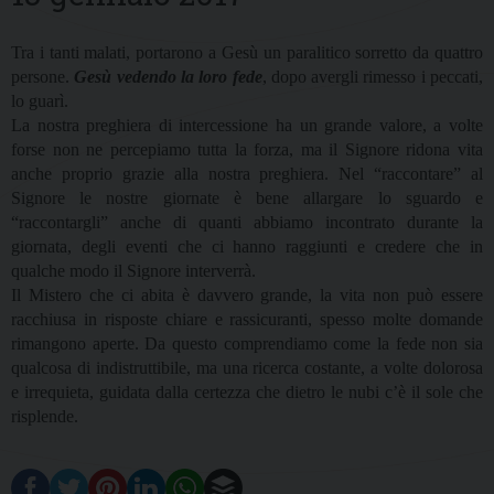
Tra i tanti malati, portarono a Gesù un paralitico sorretto da quattro
persone.
Gesù vedendo la loro fede
, dopo avergli rimesso i peccati,
lo guarì.
La nostra preghiera di intercessione ha un grande valore, a volte
forse non ne percepiamo tutta la forza, ma il Signore ridona vita
anche proprio grazie alla nostra preghiera. Nel “raccontare” al
Signore le nostre giornate è bene allargare lo sguardo e
“raccontargli” anche di quanti abbiamo incontrato durante la
giornata, degli eventi che ci hanno raggiunti e credere che in
qualche modo il Signore interverrà.
Il Mistero che ci abita è davvero grande, la vita non può essere
racchiusa in risposte chiare e rassicuranti, spesso molte domande
rimangono aperte. Da questo comprendiamo come la fede non sia
qualcosa di indistruttibile, ma una ricerca costante, a volte dolorosa
e irrequieta, guidata dalla certezza che dietro le nubi c’è il sole che
risplende.