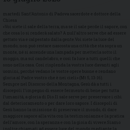
martedì Sant’Antonio di Padova sacerdote e dottore della
Chiesa
«Voi siete il sale della terra; ma se il sale perde il sapore, con
che cosa lo si renderà salato? A null’altro serve che ad essere
gettato via e calpestato dalla gente.Voi siete la luce del
mondo; non può restare nascosta una città che sta sopra un
monte, né si accende una lampada per metterla sotto il
moggio, ma sul candelabro, e così fa luce a tutti quelli che
sono nella casa. Così risplenda la vostra luce davanti agli
uomini, perché vedano le vostre opere buone e rendano
gloria al Padre vostro che è nei cieli» (Mt 5, 13-16).
Sempre nel Discorso della Montagna, Gesù dà a tutti i
discepoli l’impegno di essere fermento di bene per tutta
l’umanità, a gloria di Dio.Il sale serve per preservare i cibi
dal deterioramento o per dare loro sapore. I discepoli di
Gesù hanno la missione di preservare il mondo, di dare
maggiore sapore alla vita con la testimonianza e la pratica
dell’amore, con la speranza e con la gioia di vivere.Siamo
inoltre chiamati ad essere luce del mondo mediante la