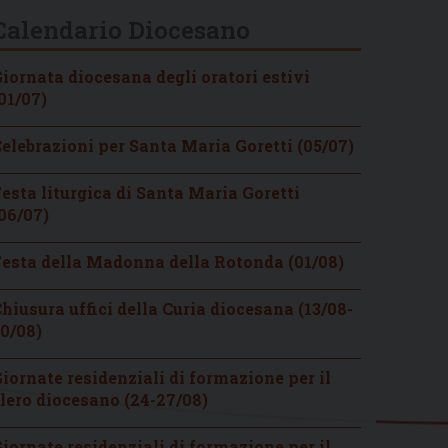
Calendario Diocesano
iornata diocesana degli oratori estivi
01/07)
elebrazioni per Santa Maria Goretti (05/07)
esta liturgica di Santa Maria Goretti
06/07)
esta della Madonna della Rotonda (01/08)
hiusura uffici della Curia diocesana (13/08-
0/08)
iornate residenziali di formazione per il
lero diocesano (24-27/08)
iornate residenziali di formazione per il