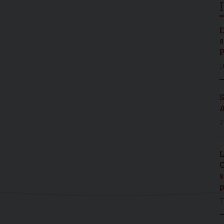
I
s
P
1
S
A
2
L
C
s
p
7