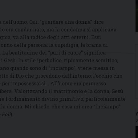
a dell’uomo. Qui, “guardare una donna” dice
rio era condannato, ma la condanna si applicava
gica, va alla radice degli atti esterni. Essi
fondo della persona: la cupidigia, la brama di
. La beatitudine dei “puri di cuore” significa
di Gesù. In stile iperbolico, tipicamente semitico,
 mano quando sono di “inciampo”, viene messa in
etto di Dio che procedono dall’interno: l’occhio che
e per impossessarsi… All’uomo era permesso
libera. Valorizzando il matrimonio e la donna, Gesù
ore l’ordinamento divino primitivo, particolarmente
lla donna. Mi chiedo: che cosa mi crea “inciampo”
N
 Poli
).