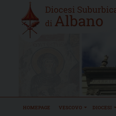
Skip
Home
to
new
content
HOMEPAGE
VESCOVO
DIOCESI