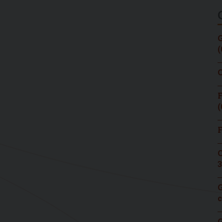
G
(
C
F
(
F
C
3
G
c
G