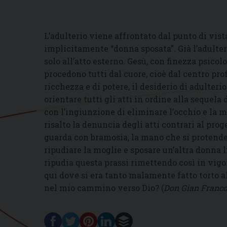
L’adulterio viene affrontato dal punto di vist
implicitamente “donna sposata”. Già l’adulte
solo all’atto esterno. Gesù, con finezza psicolo
procedono tutti dal cuore, cioè dal centro pro
ricchezza e di potere, il desiderio di adulterio
orientare tutti gli atti in ordine alla sequela 
con l’ingiunzione di eliminare l’occhio e la
risalto la denuncia degli atti contrari al prog
guarda con bramosia, la mano che si protend
ripudiare la moglie e sposare un’altra donna 
ripudia questa prassi rimettendo così in vig
qui dove si era tanto malamente fatto torto a
nel mio cammino verso Dio? (
Don Gian Franco