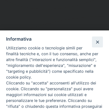
Informativa
DIOCESI SUBURBICARIA DI ALBANO
Utilizziamo cookie o tecnologie simili per
Contatti:
Tel.: 06.93268401 - Fax.: 06.9323844
finalità tecniche e, con il tuo consenso, anche per
E-mail:
curia@diocesidialbano.it
altre finalità ("interazioni e funzionalità semplici",
"miglioramento dell'esperienza", "misurazione" e
Orari:
dal Lunedì al Venerdì Ore: 9:00 - 13:00
"targeting e pubblicità") come specificato nella
cookie policy.
Orario ufficio Matrimoni:
Cliccando su "accetta" acconsenti all'utilizzo dei
Lunedì, Mercoledì e Venerdì, Ore 9:30 - 12:30
cookie. Cliccando su "personalizza" puoi avere
maggiori informazioni sui cookie utilizzati e
personalizzare le tue preferenze. Cliccando su
"rifiuta" o chiudendo questa informativa proseguirai
Diocesi Suburbicaria di Albano