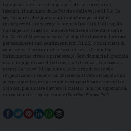
hanno luce interiore. Per guidare altri occorre prima
lasciarsi illuminare dalla Parola e dalla verità di Dio. La
cecità non è solo ignoranza, ma anche superbia che
impedisce di riconoscere la propria fragilità. Il discepolo
non supera il maestro, ma deve tendere a diventare come
lui. Gesù è il Maestro: seguire Lui significa lasciarsi formare
per assumere i suoi sentimenti (cfr. Fil 2,5). Non si tratta di
conoscenza teorica, ma di vita conforme a Cristo. Con
un’immagine vivace e paradossale, Gesù denuncia l’ipocrisia
di chi ingigantisce i difetti degli altri senza riconoscere i
propri. La “trave” è l’egoismo e la durezza di cuore che
impediscono di vedere con chiarezza. Il vero discepolo non
si erge a giudice, ma prima si lascia purificare e convertire.
Solo così può aiutare davvero il fratello, non con superiorità,
ma con umiltà e compassione (
Don Gian Franco Poli
).