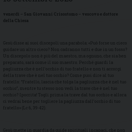
venerdì – San Giovanni Crisostomo – vescovo e dottore
della Chiesa
Gesù disse ai suoi discepoli una parabola: «Può forse un cieco
guidare un altro cieco? Non cadranno tutti e due in un fosso?
Un discepolo non è più del maestro, ma ognuno, che sia ben
preparato, sarà come il suo maestro. Perché guardi la
pagliuzza che è nell’occhio di tuo fratello e non ti accorgi
della trave che è nel tuo occhio? Come puoi dire al tuo
fratello: “Fratello, lascia che tolga la pagliuzza che è nel tuo
occhio”, mentre tu stesso non vedi la trave che è nel tuo
occhio? Ipocrita! Togli prima la trave dal tuo occhio e allora
ci vedrai bene per togliere la pagliuzza dall’occhio di tuo
fratello» (Lc 6, 39-42).
Gesù mette in guardia da guide spirituali incapaci, che non