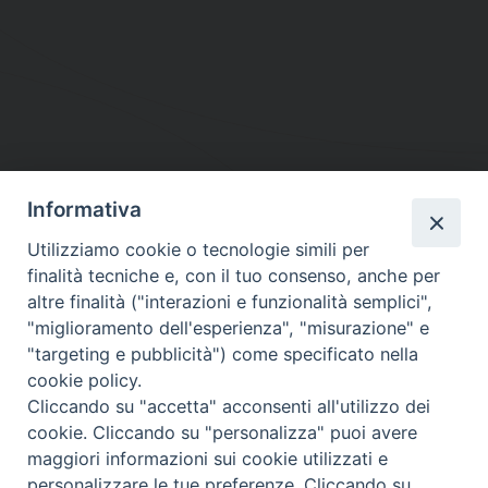
Informativa
DIOCESI SUBURBICARIA DI ALBANO
Utilizziamo cookie o tecnologie simili per
Contatti:
Tel.: 06.93268401 - Fax.: 06.9323844
finalità tecniche e, con il tuo consenso, anche per
E-mail:
curia@diocesidialbano.it
altre finalità ("interazioni e funzionalità semplici",
"miglioramento dell'esperienza", "misurazione" e
Orari:
dal Lunedì al Venerdì Ore: 9:00 - 13:00
"targeting e pubblicità") come specificato nella
cookie policy.
Orario ufficio Matrimoni:
Cliccando su "accetta" acconsenti all'utilizzo dei
Lunedì, Mercoledì e Venerdì, Ore 9:30 - 12:30
cookie. Cliccando su "personalizza" puoi avere
maggiori informazioni sui cookie utilizzati e
personalizzare le tue preferenze. Cliccando su