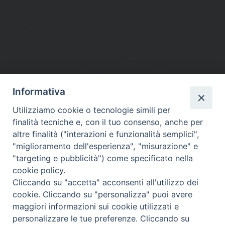
Informativa
DIOCESI SUBURBICARIA DI ALBANO
Utilizziamo cookie o tecnologie simili per
Contatti:
Tel.: 06.93268401 - Fax.: 06.9323844
finalità tecniche e, con il tuo consenso, anche per
E-mail:
curia@diocesidialbano.it
altre finalità ("interazioni e funzionalità semplici",
"miglioramento dell'esperienza", "misurazione" e
Orari:
dal Lunedì al Venerdì Ore: 9:00 - 13:00
"targeting e pubblicità") come specificato nella
cookie policy.
Orario ufficio Matrimoni:
Cliccando su "accetta" acconsenti all'utilizzo dei
Lunedì, Mercoledì e Venerdì, Ore 9:30 - 12:30
cookie. Cliccando su "personalizza" puoi avere
maggiori informazioni sui cookie utilizzati e
personalizzare le tue preferenze. Cliccando su