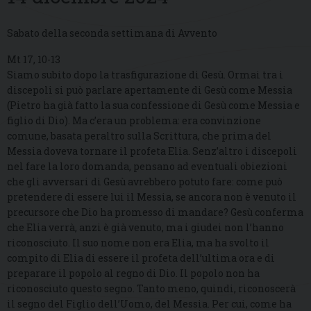
Sabato della seconda settimana di Avvento
Mt 17, 10-13
Siamo subito dopo la trasfigurazione di Gesù. Ormai tra i
discepoli si può parlare apertamente di Gesù come Messia
(Pietro ha già fatto la sua confessione di Gesù come Messia e
figlio di Dio). Ma c’era un problema: era convinzione
comune, basata peraltro sulla Scrittura, che prima del
Messia doveva tornare il profeta Elia. Senz’altro i discepoli
nel fare la loro domanda, pensano ad eventuali obiezioni
che gli avversari di Gesù avrebbero potuto fare: come può
pretendere di essere lui il Messia, se ancora non è venuto il
precursore che Dio ha promesso di mandare? Gesù conferma
che Elia verrà, anzi è già venuto, ma i giudei non l’hanno
riconosciuto. Il suo nome non era Elia, ma ha svolto il
compito di Elia di essere il profeta dell’ultima ora e di
preparare il popolo al regno di Dio. Il popolo non ha
riconosciuto questo segno. Tanto meno, quindi, riconoscerà
il segno del Figlio dell’Uomo, del Messia. Per cui, come ha