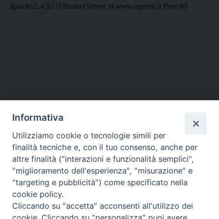
Informativa
DIOCESI SUBURBICARIA DI ALBANO
Utilizziamo cookie o tecnologie simili per
Contatti:
Tel.: 06.93268401 - Fax.: 06.9323844
finalità tecniche e, con il tuo consenso, anche per
E-mail:
curia@diocesidialbano.it
altre finalità ("interazioni e funzionalità semplici",
"miglioramento dell'esperienza", "misurazione" e
Orari:
dal Lunedì al Venerdì Ore: 9:00 - 13:00
"targeting e pubblicità") come specificato nella
cookie policy.
Orario ufficio Matrimoni:
Cliccando su "accetta" acconsenti all'utilizzo dei
Lunedì, Mercoledì e Venerdì, Ore 9:30 - 12:30
cookie. Cliccando su "personalizza" puoi avere