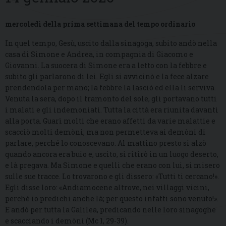
mercoledì della prima settimana del tempo ordinario
In quel tempo, Gesù, uscito dalla sinagoga, subito andò nella
casa di Simone e Andrea, in compagnia di Giacomo e
Giovanni. La suocera di Simone era a letto con la febbre e
subito gli parlarono di lei. Egli si avvicinò e la fece alzare
prendendola per mano; la febbre la lasciò ed ella li serviva.
Venuta la sera, dopo il tramonto del sole, gli portavano tutti
i malati e gli indemoniati. Tutta la città era riunita davanti
alla porta. Guarì molti che erano affetti da varie malattie e
scacciò molti demòni; ma non permetteva ai demòni di
parlare, perché lo conoscevano. Al mattino presto si alzò
quando ancora era buio e, uscito, si ritirò in un luogo deserto,
e là pregava. Ma Simone e quelli che erano con lui, si misero
sulle sue tracce. Lo trovarono e gli dissero: «Tutti ti cercano!».
Egli disse loro: «Andiamocene altrove, nei villaggi vicini,
perché io predichi anche là; per questo infatti sono venuto!».
E andò per tutta la Galilea, predicando nelle loro sinagoghe
e scacciando i demòni (Mc 1, 29-39).