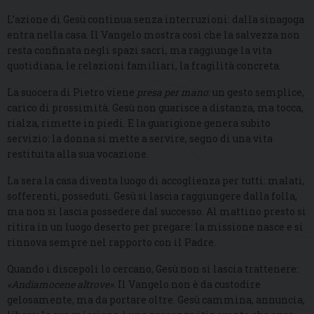
L’azione di Gesù continua senza interruzioni: dalla sinagoga
entra nella casa. Il Vangelo mostra così che la salvezza non
resta confinata negli spazi sacri, ma raggiunge la vita
quotidiana, le relazioni familiari, la fragilità concreta.
La suocera di Pietro viene
presa per mano
: un gesto semplice,
carico di prossimità. Gesù non guarisce a distanza, ma tocca,
rialza, rimette in piedi. E la guarigione genera subito
servizio: la donna si mette a servire, segno di una vita
restituita alla sua vocazione.
La sera la casa diventa luogo di accoglienza per tutti: malati,
sofferenti, posseduti. Gesù si lascia raggiungere dalla folla,
ma non si lascia possedere dal successo. Al mattino presto si
ritira in un luogo deserto per pregare: la missione nasce e si
rinnova sempre nel rapporto con il Padre.
Quando i discepoli lo cercano, Gesù non si lascia trattenere:
«Andiamocene altrove»
.
Il Vangelo non è da custodire
gelosamente, ma da portare oltre. Gesù cammina, annuncia,