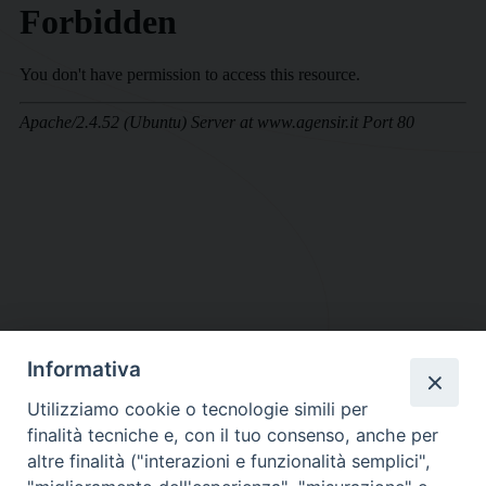
Informativa
DIOCESI SUBURBICARIA DI ALBANO
Utilizziamo cookie o tecnologie simili per
Contatti:
Tel.: 06.93268401 - Fax.: 06.9323844
finalità tecniche e, con il tuo consenso, anche per
E-mail:
curia@diocesidialbano.it
altre finalità ("interazioni e funzionalità semplici",