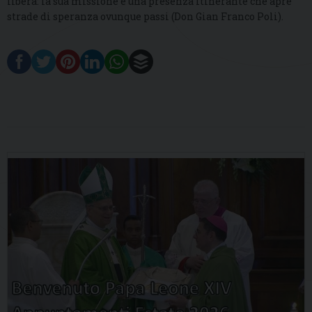
libera: la sua missione è una presenza itinerante che apre
strade di speranza ovunque passi (Don Gian Franco Poli).