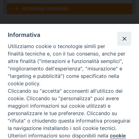
Informativa
DIOCESI SUBURBICARIA DI ALBANO
Utilizziamo cookie o tecnologie simili per
Contatti:
Tel.: 06.93268401 - Fax.: 06.9323844
finalità tecniche e, con il tuo consenso, anche per
E-mail:
curia@diocesidialbano.it
altre finalità ("interazioni e funzionalità semplici",
"miglioramento dell'esperienza", "misurazione" e
Orari:
dal Lunedì al Venerdì Ore: 9:00 - 13:00
"targeting e pubblicità") come specificato nella
cookie policy.
Orario ufficio Matrimoni:
Cliccando su "accetta" acconsenti all'utilizzo dei
Lunedì, Mercoledì e Venerdì, Ore 9:30 - 12:30
cookie. Cliccando su "personalizza" puoi avere
maggiori informazioni sui cookie utilizzati e
personalizzare le tue preferenze. Cliccando su
"rifiuta" o chiudendo questa informativa proseguirai
Diocesi Suburbicaria di Albano
la navigazione installando i soli cookie tecnici.
Copyright © 2021
Ulteriori informazioni sono disponibili nella
cookie
Preferenze Cookie