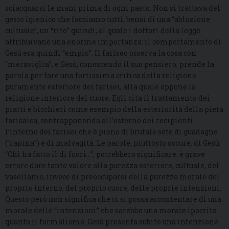
sciacquarsi le mani prima di ogni pasto. Non si trattava del
gesto igienico che facciamo tutti, bensì di una “abluzione
cultuale”, un “rito” quindi, al quale i dottori della legge
attribuivano una enorme importanza: il comportamento di
Gesù era quindi “empio”. Il fariseo osserva la cosa con
“meraviglia”, e Gesù, conoscendo il suo pensiero, prende la
parola per fare una fortissima critica della religione
puramente esteriore dei farisei, alla quale oppone la
religione interiore del cuore. Egli cita il trattamento dei
piatti e bicchieri come esempio della esteriorità della pietà
farisaica, contrapponendo all’esterno dei recipienti
l’interno dei farisei che è pieno di brutale sete di guadagno
(“rapina”) e di malvagità. Le parole, piuttosto oscure, di Gesù:
“Chi ha fatto il di fuori…”, potrebbero significare: è grave
errore dare tanto valore alla purezza esteriore, cultuale, del
vasellame, invece di preoccuparsi della purezza morale del
proprio interno, del proprio cuore, delle proprie intenzioni.
Questo però non significa che ci si possa accontentare di una
morale delle “intenzioni” che sarebbe una morale ipocrita
quanto il formalismo. Gesù presenta subito una intenzione