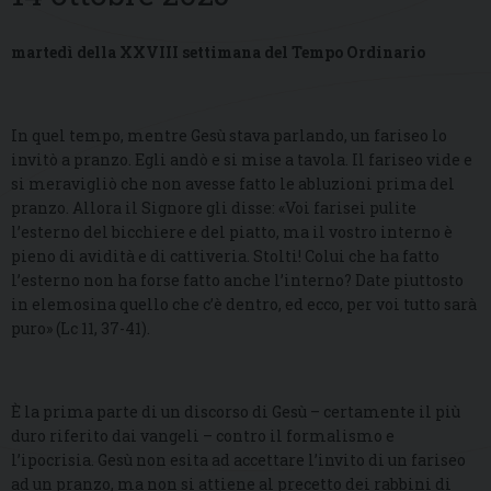
martedì della XXVIII settimana del Tempo Ordinario
In quel tempo, mentre Gesù stava parlando, un fariseo lo
invitò a pranzo. Egli andò e si mise a tavola. Il fariseo vide e
si meravigliò che non avesse fatto le abluzioni prima del
pranzo. Allora il Signore gli disse: «Voi farisei pulite
l’esterno del bicchiere e del piatto, ma il vostro interno è
pieno di avidità e di cattiveria. Stolti! Colui che ha fatto
l’esterno non ha forse fatto anche l’interno? Date piuttosto
in elemosina quello che c’è dentro, ed ecco, per voi tutto sarà
puro» (Lc 11, 37-41).
È la prima parte di un discorso di Gesù – certamente il più
duro riferito dai vangeli – contro il formalismo e
l’ipocrisia. Gesù non esita ad accettare l’invito di un fariseo
ad un pranzo, ma non si attiene al precetto dei rabbini di