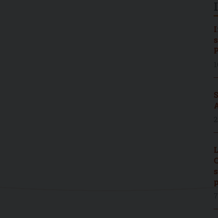
I
s
P
1
S
A
2
L
C
s
p
7