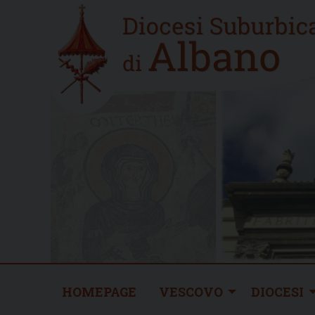
Skip
Home
to
new
content
HOMEPAGE
VESCOVO
DIOCESI