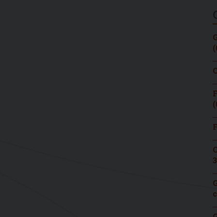
G
(
C
F
(
F
C
3
G
c
G