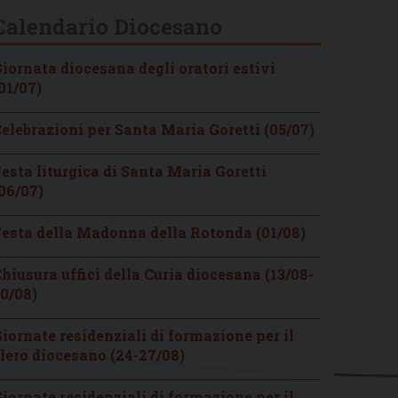
Calendario Diocesano
iornata diocesana degli oratori estivi
01/07)
elebrazioni per Santa Maria Goretti (05/07)
esta liturgica di Santa Maria Goretti
06/07)
esta della Madonna della Rotonda (01/08)
hiusura uffici della Curia diocesana (13/08-
0/08)
iornate residenziali di formazione per il
lero diocesano (24-27/08)
iornate residenziali di formazione per il