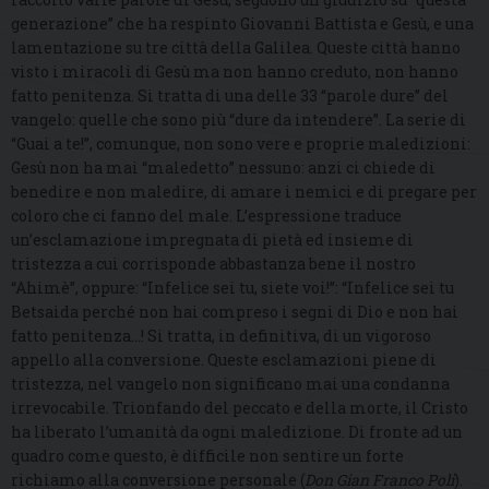
generazione” che ha respinto Giovanni Battista e Gesù, e una
lamentazione su tre città della Galilea. Queste città hanno
visto i miracoli di Gesù ma non hanno creduto, non hanno
fatto penitenza. Si tratta di una delle 33 “parole dure” del
vangelo: quelle che sono più “dure da intendere”. La serie di
“Guai a te!”, comunque, non sono vere e proprie maledizioni:
Gesù non ha mai “maledetto” nessuno: anzi ci chiede di
benedire e non maledire, di amare i nemici e di pregare per
coloro che ci fanno del male. L’espressione traduce
un’esclamazione impregnata di pietà ed insieme di
tristezza a cui corrisponde abbastanza bene il nostro
“Ahimè”, oppure: “Infelice sei tu, siete voi!”: “Infelice sei tu
Betsaida perché non hai compreso i segni di Dio e non hai
fatto penitenza…! Si tratta, in definitiva, di un vigoroso
appello alla conversione. Queste esclamazioni piene di
tristezza, nel vangelo non significano mai una condanna
irrevocabile. Trionfando del peccato e della morte, il Cristo
ha liberato l’umanità da ogni maledizione. Di fronte ad un
quadro come questo, è difficile non sentire un forte
richiamo alla conversione personale (
Don Gian Franco Poli
).