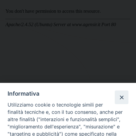
Informativa
DIOCESI SUBURBICARIA DI ALBANO
Utilizziamo cookie o tecnologie simili per
Contatti:
Tel.: 06.93268401 - Fax.: 06.9323844
finalità tecniche e, con il tuo consenso, anche per
E-mail:
curia@diocesidialbano.it
altre finalità ("interazioni e funzionalità semplici",
"miglioramento dell'esperienza", "misurazione" e
Orari:
dal Lunedì al Venerdì Ore: 9:00 - 13:00
"targeting e pubblicità") come specificato nella