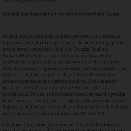
martedì San Bonaventura vescovo e dottore della Chiesa
In quel tempo, Gesù si mise a rimproverare le città nelle
quali era avvenuta la maggior parte dei suoi prodigi, perché
non si erano convertite: «Guai a te, Corazìn! Guai a te,
Betsàida! Perché, se a Tiro e a Sidone fossero avvenuti i
prodigi che ci sono stati in mezzo a voi, già da tempo esse,
vestite di sacco e cosparse di cenere, si sarebbero convertite.
Ebbene, io vi dico: nel giorno del giudizio, Tiro e Sidone
saranno trattate meno duramente di voi. E tu, Cafarnao,
sarai forse innalzata fino al cielo? Fino agli inferi
precipiterai! Perché, se a Sodoma fossero avvenuti i prodigi
che ci sono stati in mezzo a te, oggi essa esisterebbe ancora!
Ebbene, io vi dico: nel giorno del giudizio, la terra di Sodoma
sarà trattata meno duramente di te!» (Mt 11, 20-24).
Concluso il “discorso missionario”, nel quale Matteo aveva
raccolto varie parole di Gesù, seguono un giudizio su “questa