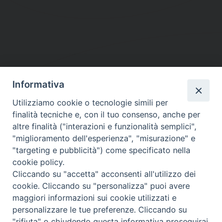
Informativa
DIOCESI SUBURBICARIA DI ALBANO
Utilizziamo cookie o tecnologie simili per
Contatti:
Tel.: 06.93268401 - Fax.: 06.9323844
finalità tecniche e, con il tuo consenso, anche per
E-mail:
curia@diocesidialbano.it
altre finalità ("interazioni e funzionalità semplici",
"miglioramento dell'esperienza", "misurazione" e
Orari:
dal Lunedì al Venerdì Ore: 9:00 - 13:00
"targeting e pubblicità") come specificato nella
cookie policy.
Orario ufficio Matrimoni:
Cliccando su "accetta" acconsenti all'utilizzo dei
Lunedì, Mercoledì e Venerdì, Ore 9:30 - 12:30
cookie. Cliccando su "personalizza" puoi avere
maggiori informazioni sui cookie utilizzati e
personalizzare le tue preferenze. Cliccando su
"rifiuta" o chiudendo questa informativa proseguirai