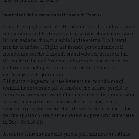
mercoledì della seconda settimana di Pasqua
In quel tempo, Gesù disse a Nicodèmo: «Dio ha tanto amato il
mondo da dare il Figlio unigenito, perché chiunque crede in
lui non vada perduto, ma abbia la vita eterna. Dio, infatti,
non ha mandato il Figlio nel mondo per condannare il
mondo, ma perché il mondo sia salvato per mezzo di lui.
Chi crede in lui non è condannato; ma chi non crede è già
stato condannato, perché non ha creduto nel nome
dell’unigenito Figlio di Dio.
E il giudizio è questo: la luce è venuta nel mondo, ma gli
uomini hanno amato più le tenebre che la luce, perché le
loro opere erano malvagie. Chiunque infatti fa il male, odia
la luce, e non viene alla luce perché le sue opere non
vengano riprovate. Invece chi fa la verità viene verso la luce,
perché appaia chiaramente che le sue opere sono state fatte
in Dio» (Gv 3, 16-21).
Al centro risuona una delle parole più luminose di tutta la