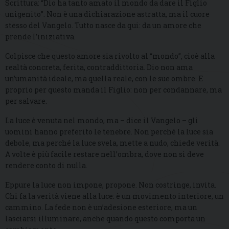
Scrittura: “Dio ha tanto amato il mondo da dare il Figlio
unigenito”. Non è una dichiarazione astratta, ma il cuore
stesso del Vangelo. Tutto nasce da qui: da un amore che
prende l’iniziativa.
Colpisce che questo amore sia rivolto al “mondo”, cioè alla
realtà concreta, ferita, contraddittoria. Dio non ama
un’umanità ideale, ma quella reale, con le sue ombre. E
proprio per questo manda il Figlio: non per condannare, ma
per salvare.
La luce è venuta nel mondo, ma – dice il Vangelo – gli
uomini hanno preferito le tenebre. Non perché la luce sia
debole, ma perché la luce svela, mette a nudo, chiede verità.
A volte è più facile restare nell’ombra, dove non si deve
rendere conto di nulla.
Eppure la luce non impone, propone. Non costringe, invita.
Chi fa la verità viene alla luce: è un movimento interiore, un
cammino. La fede non è un’adesione esteriore, ma un
lasciarsi illuminare, anche quando questo comporta un