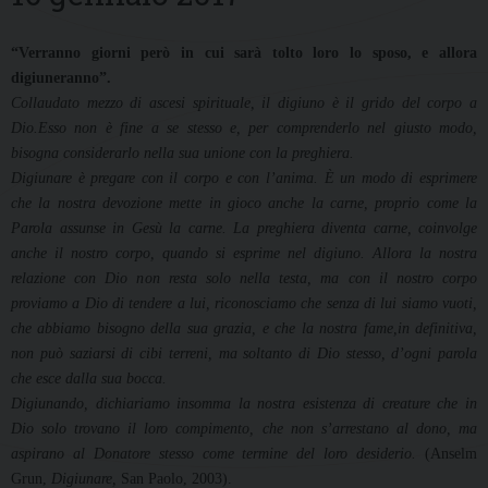
“Verranno giorni però in cui sarà tolto loro lo sposo, e allora
digiuneranno”.
Collaudato mezzo di ascesi spirituale, il digiuno è il grido del corpo a
Dio.
Esso non è fine a se stesso e, per comprenderlo nel giusto modo,
bisogna considerarlo nella sua unione con la preghiera.
Digiunare è pregare con il corpo e con l’anima. È un modo di esprimere
che la nostra devozione mette in gioco anche la carne, proprio come la
Parola assunse in Gesù la carne. La preghiera diventa carne, coinvolge
anche il nostro corpo, quando si esprime nel digiuno. Allora la nostra
relazione con Dio non resta solo nella testa, ma con il nostro corpo
proviamo a Dio di tendere a lui, riconosciamo che senza di lui siamo vuoti,
che abbiamo bisogno della sua grazia, e che la nostra fame,in definitiva,
non può saziarsi di cibi terreni, ma soltanto di Dio stesso, d’ogni parola
che esce dalla sua bocca.
Digiunando, dichiariamo insomma la nostra esistenza di creature che in
Dio solo trovano il loro compimento, che non s’arrestano al dono, ma
aspirano al Donatore stesso come termine del loro desiderio.
(Anselm
Grun,
Digiunare,
San Paolo, 2003).