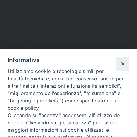
Informativa
DIOCESI SUBURBICARIA DI ALBANO
Utilizziamo cookie o tecnologie simili per
Contatti:
Tel.: 06.93268401 - Fax.: 06.9323844
finalità tecniche e, con il tuo consenso, anche per
E-mail:
curia@diocesidialbano.it
altre finalità ("interazioni e funzionalità semplici",
"miglioramento dell'esperienza", "misurazione" e
Orari:
dal Lunedì al Venerdì Ore: 9:00 - 13:00
"targeting e pubblicità") come specificato nella
cookie policy.
Orario ufficio Matrimoni:
Cliccando su "accetta" acconsenti all'utilizzo dei
Lunedì, Mercoledì e Venerdì, Ore 9:30 - 12:30
cookie. Cliccando su "personalizza" puoi avere
maggiori informazioni sui cookie utilizzati e