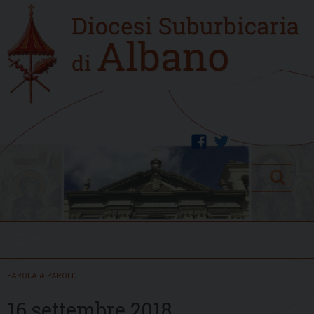
Skip
Home
to
new
content
facebook
twitter
Search
Menu
PAROLA & PAROLE
16 settembre 2018