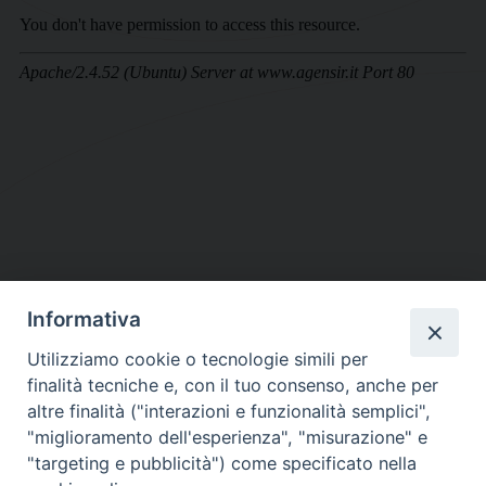
Informativa
DIOCESI SUBURBICARIA DI ALBANO
Utilizziamo cookie o tecnologie simili per
Contatti:
Tel.: 06.93268401 - Fax.: 06.9323844
finalità tecniche e, con il tuo consenso, anche per
E-mail:
curia@diocesidialbano.it
altre finalità ("interazioni e funzionalità semplici",
"miglioramento dell'esperienza", "misurazione" e
Orari:
dal Lunedì al Venerdì Ore: 9:00 - 13:00
"targeting e pubblicità") come specificato nella