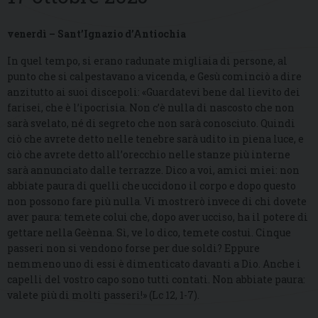
venerdì – Sant’Ignazio d’Antiochia
In quel tempo, si erano radunate migliaia di persone, al
punto che si calpestavano a vicenda, e Gesù cominciò a dire
anzitutto ai suoi discepoli: «Guardatevi bene dal lievito dei
farisei, che è l’ipocrisia. Non c’è nulla di nascosto che non
sarà svelato, né di segreto che non sarà conosciuto. Quindi
ciò che avrete detto nelle tenebre sarà udito in piena luce, e
ciò che avrete detto all’orecchio nelle stanze più interne
sarà annunciato dalle terrazze. Dico a voi, amici miei: non
abbiate paura di quelli che uccidono il corpo e dopo questo
non possono fare più nulla. Vi mostrerò invece di chi dovete
aver paura: temete colui che, dopo aver ucciso, ha il potere di
gettare nella Geènna. Sì, ve lo dico, temete costui. Cinque
passeri non si vendono forse per due soldi? Eppure
nemmeno uno di essi è dimenticato davanti a Dio. Anche i
capelli del vostro capo sono tutti contati. Non abbiate paura:
valete più di molti passeri!» (Lc 12, 1-7).