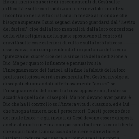
Ha qui inizio una serie di insegnamenti di Gesù sulle
difficoltà e sulle contraddizioni che inevitabilmente si
incontrano nella vita cristiana in mezzo al mondo e che
bisogna superare. I suoi seguaci devono guardarsi dal “lievito
dei farisei”, cioè dalla loro mentalità, dalla loro concezione
della vita religiosa, nella quale spostavano il centro di
gravità sulle cose esteriori di culto e sulla loro faticosa
osservanza, non comprendendo l’importanza della vera
“purezza del cuore” cioè della sincerità della dedizione a
Dio. Ma per quanto influente e persuasivo sia
l’insegnamento dei farisei, alla fine la falsità della loro
pratica religiosa verrà smascherata. Poi Gesù si rivolge ai
discepoli chiamandoli affettuosamente “amici”: se
l’insegnamento del maestro trova opposizioni, lo stesso
accadrà a quello dei discepoli. Ma non devono aver paura: è
Dio che ha il controllo sull’intera vita di ciascuno, ed è Lui
che bisogna temere, non i persecutori. Questi possono fare
del male fisico – e gli inviati di Gesù devono essere disposti
anche al martirio – ma non possono togliere la vera libertà
che è spirituale. L’unica cosa da temere e da evitare, è
lasciarsi indurre, per paura, a rinunciare alla propria