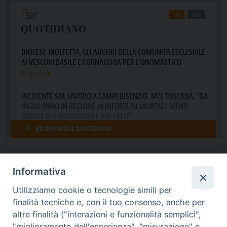
Informativa
DIOCESI SUBURBICARIA DI ALBANO
Utilizziamo cookie o tecnologie simili per
Contatti:
Tel.: 06.93268401 - Fax.: 06.9323844
finalità tecniche e, con il tuo consenso, anche per
E-mail:
curia@diocesidialbano.it
altre finalità ("interazioni e funzionalità semplici",
"miglioramento dell'esperienza", "misurazione" e