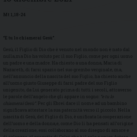
Mt 1,18-24
“E tu lo chiamerai Gesù”
.
Gesù, il Figlio di Dio che è venuto nel mondo non è nato dal
nulla,ma Dio ha voluto per il suo Figlio, come per ogni uomo
un padre e una madre. Ha chiesto a una donna, Maria di
Nazareth, di farsi spazio nel suo grembo verginale, ma,
nell’annuncio della nascita del suo Figlio, ha chiesto anche
all’uomo giusto Giuseppe di farsi padre del suo Figlio
unigenito, da Lui generato prima di tutti i secoli, attraverso
le parole dell’angelo che gli appare in sogno:
“e tu lo
chiamerai Gesù”
. Per gli Ebrei dare il nome ad un bambino
significava attestare la sua paternità verso il piccolo. Nella
nascita di Gesù, del Figlio di Dio, è unificata la cooperazione
dell’uomo e della donna,e, come Dio li ha pensati all’origine
della creazione, essi collaborano al suo disegno di amore e
di salvezza, al progetto di Colui che è il solo e unico Autore