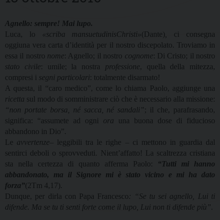
Agnello: sempre! Mai lupo.
Luca, lo
«scriba mansuetudinisChristi»
(Dante)
,
ci consegna
oggiuna vera carta d’identità per il nostro discepolato. Troviamo in
essa il nostro
nome
: Agnello; il nostro
cognome
: Di Cristo; il nostro
stato civile
: umile; la nostra
professione
, quella della mitezza,
compresi i
segni particolari
: totalmente disarmato!
A questa, il “caro medico”, come lo chiama Paolo, aggiunge una
ricetta
sul modo di somministrare ciò che è necessario alla missione:
“non portate borsa, né sacca, né sandali”
; il che, parafrasando,
significa: “assumete ad ogni
ora
una buona dose di fiducioso
abbandono in Dio”.
Le
avvertenze–
leggibili tra le righe – ci mettono in guardia dal
sentirci deboli o sprovveduti. Nient’affatto! La scaltrezza cristiana
sta nella certezza di quanto afferma Paolo:
“Tutti mi hanno
abbandonato, ma il Signore mi è stato vicino e mi ha dato
forza”
(2Tm 4,17).
Dunque, per dirla con Papa Francesco
: “Se tu sei agnello, Lui ti
difende. Ma se tu ti senti forte come il lupo, Lui non ti difende più”.