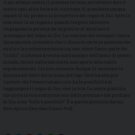
il suo attacco contro il possesso terreno, altrettanto duro è
contro ogni altra forma di sicurezza, di grandezza umana
capace di far perdere la prospettiva del regno di Dio: tutte le
cose sono in sé inganno quando tengono talmente
impegnata la persona da impedirle di ascoltare il
messaggio del regno di Dio. La reazione dei discepoli lascia
chiaramente intendere che il discorso verte su qualcosa che
va oltre la ricchezza economica; essi stessi fanno parte dei
“ricchi”: ricchezza diventa contrassegno dell’uomo di questo
mondo, chiuso nella sua realtà, non aperto alla realtà
soprannaturale. Ciò non consente dunque di smussare la
durezza del detto della cruna dell’ago: Gesù ha sempre
ripetuto che l’essere umano non ha la possibilità di
raggiungere il regno di Dio, cioè la vita. La nuova giustizia
che porta la vita scaturisce solo dalla potenza e dal prodigio
di Dio, a cui “tutto è possibile”. È a questa giustizia che mi
devo aprire (
Don Gian Franco Poli
).