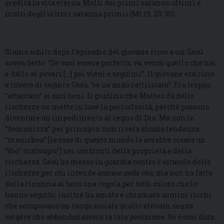
eredità la vita eterna. Molti dei primi saranno ultimi e
molti degli ultimi saranno primi» (Mt 19, 23-30).
Siamo subito dopo l’episodio del giovane ricco a cui Gesù
aveva detto: “Se vuoi essere perfetto, va, vendi quello che hai
e dallo ai poveri […] poi vieni e seguimi”. Il giovane era ricco
e invece di seguire Gesù, “se ne andò rattristato”. Era troppo
“attaccato” ai suoi beni. Il giudizio che Matteo dà delle
ricchezze ne mette in luce la pericolosità, perché possono
diventare un impedimento al regno di Dio. Ma non le
“demonizza” per principio: non rivela alcuna tendenza
“manichea” [le cose di questo mondo le avrebbe create un
“dio” malvagio”] nei confronti della proprietà e della
ricchezza. Gesù ha messo in guardia contro l’ostacolo delle
ricchezze per chi intende
entrare nella vita
, ma non ha fatto
della rinuncia ai beni una regola per tutti coloro che lo
hanno seguito; inoltre ha amato e chiamato uomini ricchi
che occupavano un rango sociale molto elevato, senza
esigere che abbandonassero la loro posizione. Se è così duro