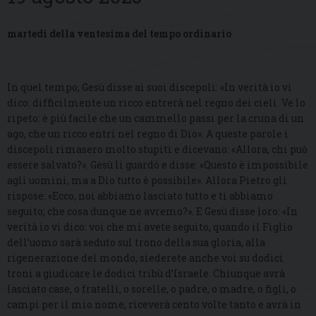
martedì della ventesima del tempo ordinario
In quel tempo, Gesù disse ai suoi discepoli: «In verità io vi
dico: difficilmente un ricco entrerà nel regno dei cieli. Ve lo
ripeto: è più facile che un cammello passi per la cruna di un
ago, che un ricco entri nel regno di Dio». A queste parole i
discepoli rimasero molto stupiti e dicevano: «Allora, chi può
essere salvato?». Gesù li guardò e disse: «Questo è impossibile
agli uomini, ma a Dio tutto è possibile». Allora Pietro gli
rispose: «Ecco, noi abbiamo lasciato tutto e ti abbiamo
seguito; che cosa dunque ne avremo?». E Gesù disse loro: «In
verità io vi dico: voi che mi avete seguito, quando il Figlio
dell’uomo sarà seduto sul trono della sua gloria, alla
rigenerazione del mondo, siederete anche voi su dodici
troni a giudicare le dodici tribù d’Israele. Chiunque avrà
lasciato case, o fratelli, o sorelle, o padre, o madre, o figli, o
campi per il mio nome, riceverà cento volte tanto e avrà in