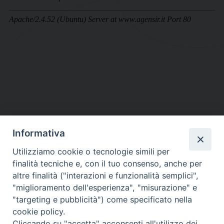
Informativa
DIOCESI SUBURBICARIA DI ALBANO
Utilizziamo cookie o tecnologie simili per
Contatti:
Tel.: 06.93268401 - Fax.: 06.9323844
finalità tecniche e, con il tuo consenso, anche per
E-mail:
curia@diocesidialbano.it
altre finalità ("interazioni e funzionalità semplici",
"miglioramento dell'esperienza", "misurazione" e
Orari:
dal Lunedì al Venerdì Ore: 9:00 - 13:00
"targeting e pubblicità") come specificato nella
cookie policy.
Orario ufficio Matrimoni:
Cliccando su "accetta" acconsenti all'utilizzo dei