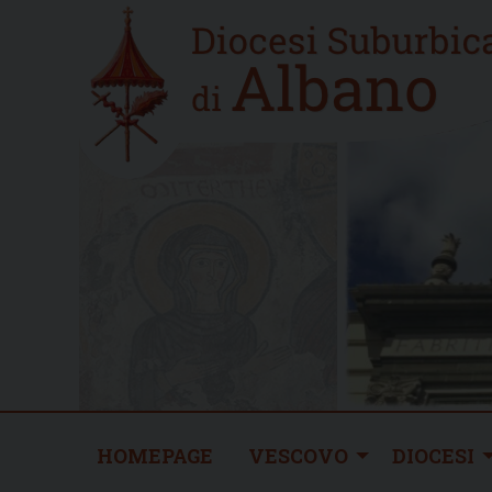
Skip
Home
to
new
content
HOMEPAGE
VESCOVO
DIOCESI