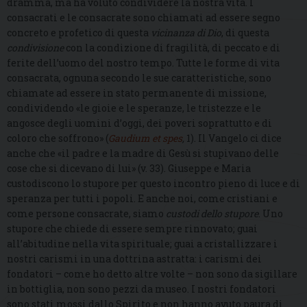
dramma, ma ha voluto condividere la nostra vita. I
consacrati e le consacrate sono chiamati ad essere segno
concreto e profetico di questa
vicinanza di Dio
, di questa
condivisione
con la condizione di fragilità, di peccato e di
ferite dell’uomo del nostro tempo. Tutte le forme di vita
consacrata, ognuna secondo le sue caratteristiche, sono
chiamate ad essere in stato permanente di missione,
condividendo «le gioie e le speranze, le tristezze e le
angosce degli uomini d’oggi, dei poveri soprattutto e di
coloro che soffrono» (
Gaudium et spes
,
1). Il Vangelo ci dice
anche che «il padre e la madre di Gesù si stupivano delle
cose che si dicevano di lui» (v. 33). Giuseppe e Maria
custodiscono lo stupore per questo incontro pieno di luce e di
speranza per tutti i popoli. E anche noi, come cristiani e
come persone consacrate, siamo
custodi dello stupore
. Uno
stupore che chiede di essere sempre rinnovato; guai
all’abitudine nella vita spirituale; guai a cristallizzare i
nostri carismi in una dottrina astratta: i carismi dei
fondatori – come ho detto altre volte – non sono da sigillare
in bottiglia, non sono pezzi da museo. I nostri fondatori
sono stati mossi dallo Spirito e non hanno avuto paura di