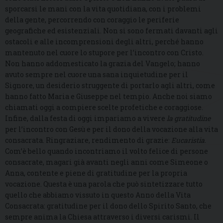
sporcarsi le mani con la vita quotidiana, con i problemi
della gente, percorrendo con coraggio le periferie
geografiche ed esistenziali. Non si sono fermati davanti agli
ostacoli e alle incomprensioni degli altri, perché hanno
mantenuto nel cuore lo stupore per l’incontro con Cristo.
Non hanno addomesticato la grazia del Vangelo; hanno
avuto sempre nel cuore una sana inquietudine per il
Signore, un desiderio struggente di portarlo agli altri, come
hanno fatto Maria e Giuseppe nel tempio. Anche noi siamo
chiamati oggi a compiere scelte profetiche e coraggiose.
Infine, dalla festa di oggi impariamo a vivere
la gratitudine
per l’incontro con Gesù e per il dono della vocazione alla vita
consacrata. Ringraziare, rendimento di grazie:
Eucaristia
.
Com’è bello quando incontriamo il volto felice di persone
consacrate, magari già avanti negli anni come Simeone o
Anna, contente e piene di gratitudine per la propria
vocazione. Questa è una parola che può sintetizzare tutto
quello che abbiamo vissuto in questo Anno della Vita
Consacrata: gratitudine per il dono dello Spirito Santo, che
sempre anima la Chiesa attraverso i diversi carismi. Il