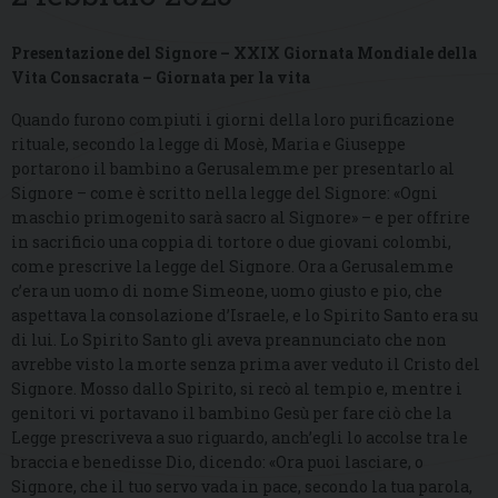
Presentazione del Signore – XXIX Giornata Mondiale della
Vita Consacrata – Giornata per la vita
Quando furono compiuti i giorni della loro purificazione
rituale, secondo la legge di Mosè, Maria e Giuseppe
portarono il bambino a Gerusalemme per presentarlo al
Signore – come è scritto nella legge del Signore: «Ogni
maschio primogenito sarà sacro al Signore» – e per offrire
in sacrificio una coppia di tortore o due giovani colombi,
come prescrive la legge del Signore. Ora a Gerusalemme
c’era un uomo di nome Simeone, uomo giusto e pio, che
aspettava la consolazione d’Israele, e lo Spirito Santo era su
di lui. Lo Spirito Santo gli aveva preannunciato che non
avrebbe visto la morte senza prima aver veduto il Cristo del
Signore. Mosso dallo Spirito, si recò al tempio e, mentre i
genitori vi portavano il bambino Gesù per fare ciò che la
Legge prescriveva a suo riguardo, anch’egli lo accolse tra le
braccia e benedisse Dio, dicendo: «Ora puoi lasciare, o
Signore, che il tuo servo vada in pace, secondo la tua parola,