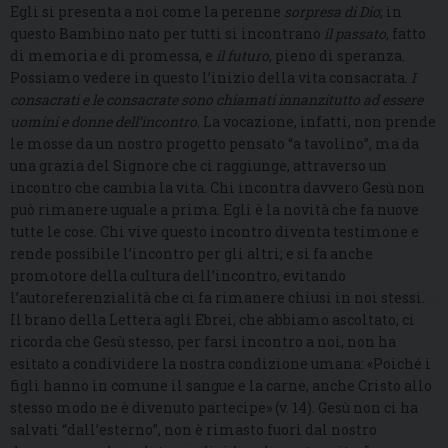
Egli si presenta a noi come la perenne
sorpresa di Dio
; in
questo Bambino nato per tutti si incontrano
il passato
, fatto
di memoria e di promessa, e
il futuro
, pieno di speranza.
Possiamo vedere in questo l’inizio della vita consacrata.
I
consacrati e le consacrate sono chiamati innanzitutto ad essere
uomini e donne dell’incontro
. La vocazione, infatti, non prende
le mosse da un nostro progetto pensato “a tavolino”, ma da
una grazia del Signore che ci raggiunge, attraverso un
incontro che cambia la vita. Chi incontra davvero Gesù non
può rimanere uguale a prima. Egli è la novità che fa nuove
tutte le cose. Chi vive questo incontro diventa testimone e
rende possibile l’incontro per gli altri; e si fa anche
promotore della cultura dell’incontro, evitando
l’autoreferenzialità che ci fa rimanere chiusi in noi stessi.
Il brano della Lettera agli Ebrei, che abbiamo ascoltato, ci
ricorda che Gesù stesso, per farsi incontro a noi, non ha
esitato a condividere la nostra condizione umana: «Poiché i
figli hanno in comune il sangue e la carne, anche Cristo allo
stesso modo ne è divenuto partecipe» (v. 14). Gesù non ci ha
salvati “dall’esterno”, non è rimasto fuori dal nostro