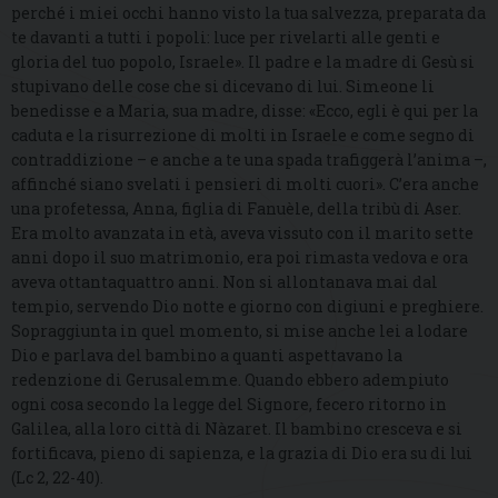
perché i miei occhi hanno visto la tua salvezza, preparata da
te davanti a tutti i popoli: luce per rivelarti alle genti e
gloria del tuo popolo, Israele». Il padre e la madre di Gesù si
stupivano delle cose che si dicevano di lui. Simeone li
benedisse e a Maria, sua madre, disse: «Ecco, egli è qui per la
caduta e la risurrezione di molti in Israele e come segno di
contraddizione – e anche a te una spada trafiggerà l’anima –,
affinché siano svelati i pensieri di molti cuori». C’era anche
una profetessa, Anna, figlia di Fanuèle, della tribù di Aser.
Era molto avanzata in età, aveva vissuto con il marito sette
anni dopo il suo matrimonio, era poi rimasta vedova e ora
aveva ottantaquattro anni. Non si allontanava mai dal
tempio, servendo Dio notte e giorno con digiuni e preghiere.
Sopraggiunta in quel momento, si mise anche lei a lodare
Dio e parlava del bambino a quanti aspettavano la
redenzione di Gerusalemme. Quando ebbero adempiuto
ogni cosa secondo la legge del Signore, fecero ritorno in
Galilea, alla loro città di Nàzaret. Il bambino cresceva e si
fortificava, pieno di sapienza, e la grazia di Dio era su di lui
(Lc 2, 22-40).