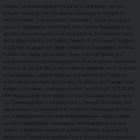
Davanti al nostro sguardo c’è un fatto semplice, umile e
grande: Gesù è portato da Maria e Giuseppe al tempio di
Gerusalemme. È un bambino come tanti, come tutti, ma è
unico: è l’Unigenito venuto per tutti. Questo Bambino ci ha
portato la misericordia e la tenerezza di Dio: Gesù è il volto
della Misericordia del Padre. È questa l’icona che il Vangelo
ci offre al termine dell’Anno della Vita Consacrata, un anno
vissuto con tanto entusiasmo. Esso, come un fiume, ora
confluisce nel mare della misericordia, in questo immenso
mistero di amore che stiamo sperimentando con il Giubileo
straordinario. La festa odierna, soprattutto nell’Oriente,
viene chiamata
festa dell’incontro
. In effetti, nel Vangelo che
è stato proclamato, vediamo diversi incontri (cfr
Lc
2,22-40).
Nel tempio
Gesù viene incontro a noi e noi andiamo incontro a
Lui
. Contempliamo l’incontro con il vecchio Simeone, che
rappresenta l’attesa fedele di Israele e l’esultanza del cuore
per il compimento delle antiche promesse. Ammiriamo
anche l’incontro con l’anziana profetessa Anna, che, nel
vedere il Bambino, esulta di gioia e loda Dio. Simeone ed
Anna sono
l’attesa e la profezia
, Gesù è
la novità e il compimento
: