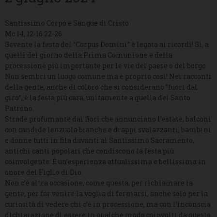
Santissimo Corpo e Sangue di Cristo
Mc 14, 12-16.22-26
Sovente la festa del “Corpus Domini” è legata ai ricordi! Si, a
quelli del giorno della Prima Comunione e della
processione più importante per le vie del paese o del borgo.
Non sembri un luogo comune ma è proprio così! Nei racconti
della gente, anche di coloro che si considerano “fuori dal
giro”, è la festa più cara, unitamente a quella del Santo
Patrono.
Strade profumante dai fiori che annunciano l’estate, balconi
con candide lenzuola bianche e drappi svolazzanti, bambini
e donne tutti in fila davanti al Santissimo Sacramento,
antichi canti popolari che condiscono la festa più
coinvolgente. È un’esperienza attualissima e bellissima in
onore del Figlio di Dio.
Non c’è altra occasione, come questa, per richiamare la
gente, per far venire la voglia di fermarsi, anche solo per la
curiosità di vedere chi c’è in processione, ma con l’inconscia
dichiarazione di essere in qualche modo coinvolti da questo