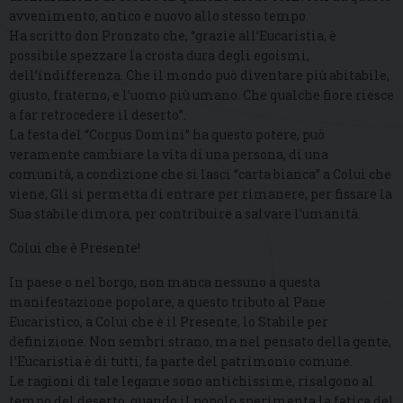
avvenimento, antico e nuovo allo stesso tempo.
Ha scritto don Pronzato che, “grazie all’Eucaristia, è
possibile spezzare la crosta dura degli egoismi,
dell’indifferenza. Che il mondo può diventare più abitabile,
giusto, fraterno, e l’uomo più umano. Che qualche fiore riesce
a far retrocedere il deserto”.
La festa del “Corpus Domini” ha questo potere, può
veramente cambiare la vita di una persona, di una
comunità, a condizione che si lasci “carta bianca” a Colui che
viene, Gli si permetta di entrare per rimanere, per fissare la
Sua stabile dimora, per contribuire a salvare l’umanità.
Colui che è Presente!
In paese o nel borgo, non manca nessuno a questa
manifestazione popolare, a questo tributo al Pane
Eucaristico, a Colui che è il Presente, lo Stabile per
definizione. Non sembri strano, ma nel pensato della gente,
l’Eucaristia è di tutti, fa parte del patrimonio comune.
Le ragioni di tale legame sono antichissime, risalgono al
tempo del deserto, quando il popolo sperimenta la fatica del