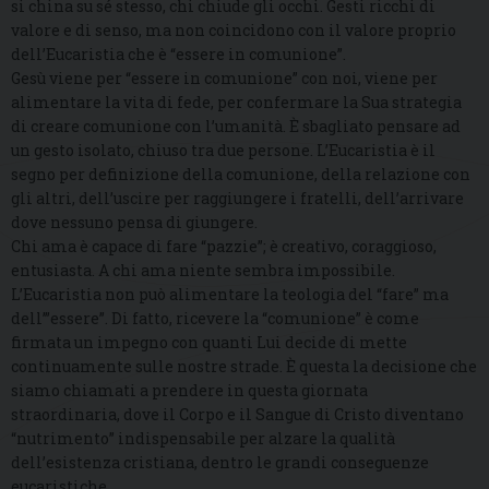
si china su sé stesso, chi chiude gli occhi. Gesti ricchi di
valore e di senso, ma non coincidono con il valore proprio
dell’Eucaristia che è “essere in comunione”.
Gesù viene per “essere in comunione” con noi, viene per
alimentare la vita di fede, per confermare la Sua strategia
di creare comunione con l’umanità. È sbagliato pensare ad
un gesto isolato, chiuso tra due persone. L’Eucaristia è il
segno per definizione della comunione, della relazione con
gli altri, dell’uscire per raggiungere i fratelli, dell’arrivare
dove nessuno pensa di giungere.
Chi ama è capace di fare “pazzie”; è creativo, coraggioso,
entusiasta. A chi ama niente sembra impossibile.
L’Eucaristia non può alimentare la teologia del “fare” ma
dell’”essere”. Di fatto, ricevere la “comunione” è come
firmata un impegno con quanti Lui decide di mette
continuamente sulle nostre strade. È questa la decisione che
siamo chiamati a prendere in questa giornata
straordinaria, dove il Corpo e il Sangue di Cristo diventano
“nutrimento” indispensabile per alzare la qualità
dell’esistenza cristiana, dentro le grandi conseguenze
eucaristiche.