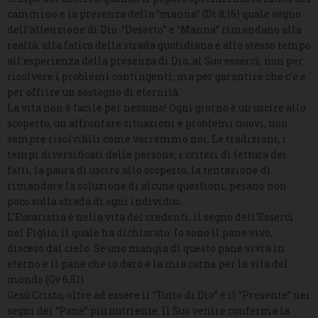
cammino e la presenza della “manna” (Dt 8,16) quale segno
dell’attenzione di Dio. “Deserto” e “Manna” rimandano alla
realtà, alla fatica della strada quotidiana e allo stesso tempo
all’esperienza della presenza di Dio, al Suo esserci, non per
risolvere i problemi contingenti, ma per garantire che c’è e
per offrire un sostegno di eternità.
La vita non è facile per nessuno! Ogni giorno è un uscire allo
scoperto, un affrontare situazioni e problemi nuovi, non
sempre risolvibili come vorremmo noi. Le tradizioni, i
tempi diversificati delle persone, i criteri di lettura dei
fatti, la paura di uscire allo scoperto, la tentazione di
rimandare la soluzione di alcune questioni, pesano non
poco sulla strada di ogni individuo.
L’Eucaristia è nella vita dei credenti, il segno dell’Esserci
nel Figlio, il quale ha dichiarato: Io sono il pane vivo,
disceso dal cielo. Se uno mangia di questo pane vivrà in
eterno e il pane che io darò è la mia carne per la vita del
mondo (Gv 6,51).
Gesù Cristo, oltre ad essere il “Tutto di Dio” è il “Presente” nei
segni del “Pane” più nutriente. Il Suo venire conferma la