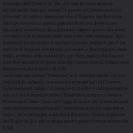
strategia dell’Esserci di Dio, del camminare accanto
all’umanità. Sempre attuali le parole del Deuteronomio:
ricordati di tutto il cammino che il Signore tuo Dio ti ha
fatto percorrere in questi quarant’anni nel deserto, per
umiliarti e metterti alla prova per sapere quello che avevi
nel cuore e se tu avresti osservato o no i suoi comandi. Egli
dunque ti ha umiliato, ti ha fatto provare la fame, poi ti ha
nutrito di manna, che tu non conoscevi e che neppure i tuoi
padri avevano mai conosciuto, per farti capire che l’uomo
non vive soltanto di pane, ma che l’uomo vive di quanto esce
dalla bocca del Signore (8, 2-3).
La strada con questa “Presenza” non sarà più facile, Lui non
toglierà gli ostacoli, ma sicuramente garantirà l’Esserci,
informandoci lungo l’itinerario di ciò che è indispensabile
e di ciò che è ingombrante. L’Eucaristia, mentre rivela la
Presenza di Gesù Cristo nell’oggi, dispone chi lo desidera ad
una gestione evangelica dell’esistenza, a scelte ispirate ai
valori, all’essenziale, a ciò che è duraturo. Chiare le parole
del Figlio di Dio: chi mangia questo pane vivrà in eterno (Gv
6, 58).