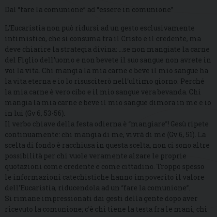
Dal “fare la comunione” ad “essere in comunione”
L’Eucaristia non può ridursi ad un gesto esclusivamente
intimistico, che si consuma tra il Cristo e il credente, ma
deve chiarire la strategia divina: …se non mangiate la carne
del Figlio dell’uomo e non bevete il suo sangue non avrete in
voi la vita. Chi mangia la mia carne e beve il mio sangue ha
la vita eterna e io lo risusciterò nell’ultimo giorno. Perché
la mia carne è vero cibo e il mio sangue vera bevanda. Chi
mangia la mia carne e beve il mio sangue dimora in me e io
in lui (Gv 6, 53-56).
Il verbo chiave della festa odierna è “mangiare”! Gesù ripete
continuamente: chi mangia di me, vivrà di me (Gv 6, 51). La
scelta di fondo è racchiusa in questa scelta, non ci sono altre
possibilità per chi vuole veramente alzare le proprie
quotazioni come credente e come cittadino. Troppo spesso
le informazioni catechistiche hanno impoverito il valore
dell’Eucaristia, riducendola ad un “fare la comunione”.
Si rimane impressionati dai gesti della gente dopo aver
ricevuto la comunione; c’è chi tiene la testa fra le mani, chi