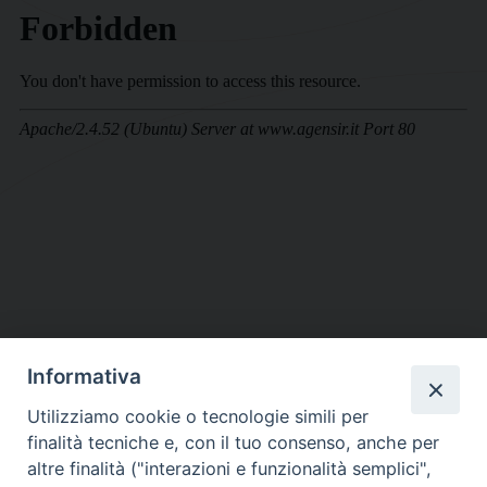
Informativa
DIOCESI SUBURBICARIA DI ALBANO
Utilizziamo cookie o tecnologie simili per
Contatti:
Tel.: 06.93268401 - Fax.: 06.9323844
finalità tecniche e, con il tuo consenso, anche per
E-mail:
curia@diocesidialbano.it
altre finalità ("interazioni e funzionalità semplici",