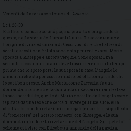
Venerdì della terza settimana di Avvento
Lc 1, 26-38
È difficile pensare ad una pagina più alta e più grande di
questa, nella storia dell’umanità tutta. Il suo contenuto è
l’origine divina ed umana di Gesù: vuol dire che l’attesa di
secoli e secoli non è stata vana e sta per realizzarsi. Maria
sposata a Giuseppe è ancora vergine. Sono sposati, ma
secondo il costume ebraico deve trascorrere un certo tempo
prima che lo sposo porti la sua sposa in casa. L’angelo le
annunzia che sta per essere madre, ed ella comprende che
lo sarà ben presto. Anche Maria come Zaccaria, fa una
domanda, ma mentre la domanda di Zaccaria manifestava
la sua incredulità, quella di Maria è accolta dall’angelo come
ispirata da una fede che cerca di avere più luce. Cioè, ella
obietta che non ha relazioni coniugali [è questo il significato
di “conoscere” nel nostro contesto] con Giuseppe, e la sua
domanda introduce la rivelazione dell’angelo. Si ripete lo
schema già visto con Elisabetta: annuncio della nascita,