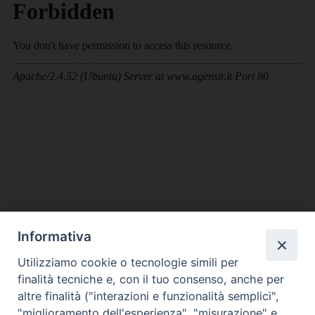
Informativa
DIOCESI SUBURBICARIA DI ALBANO
Utilizziamo cookie o tecnologie simili per
Contatti:
Tel.: 06.93268401 - Fax.: 06.9323844
finalità tecniche e, con il tuo consenso, anche per
E-mail:
curia@diocesidialbano.it
altre finalità ("interazioni e funzionalità semplici",
"miglioramento dell'esperienza", "misurazione" e