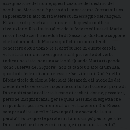
assegnazione del nome, specificazione del destino del
bambino. Maria non è presa da timore come Zaccaria: Luca
la presenta in atto di riflettere sul messaggio dell’angelo.
Ella cerca di penetrare il mistero di questa inattesa
rivelazione. Risalta in tal modo la fede meditata di Maria
in contrasto con l’incredulità di Zaccaria. Qualcuno suppone
che la domanda di Maria significhi: io non intendo
conoscere alcun uomo; le si attribuisce in questo caso la
volontà di rimanere vergine; ma il presente del verbo
indica uno stato, non una volontà. Quando Maria risponde
“sono la serva del Signore”, non fa tanto un atto di umiltà,
quanto di fede e di amore: essere “servitori di Dio” è nella
Bibbia titolo di gloria. Maria di Nazareth è il modello dei
credenti e la serva che risponde con tutto il cuore al piano di
Dio e anticipa la galleria lucana di esclusi: donne, peccatori,
persone insignificanti, per le quali nessuno si aspetta che
rispondano positivamente alla rivelazione di Dio. Riesco
sempre a dire, anch’io: “Avvenga di me secondo la tua
parola”? Forse queste parole mi fanno un po’ paura, perché
Dio … potrebbe chiedermi troppo, e io non me la sento?