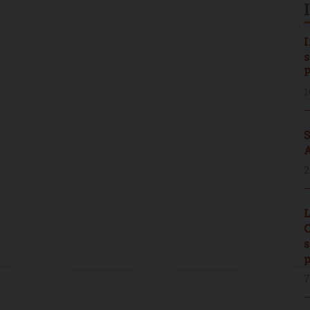
I
s
P
1
S
A
2
L
C
s
p
7