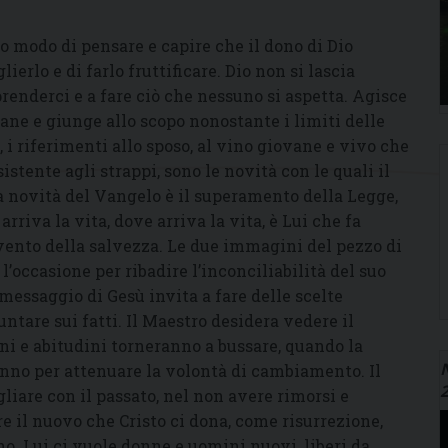
o modo di pensare e capire che il dono di Dio
ierlo e di farlo fruttificare. Dio non si lascia
renderci e a fare ciò che nessuno si aspetta. Agisce
e e giunge allo scopo nonostante i limiti delle
, i riferimenti allo sposo, al vino giovane e vivo che
sistente agli strappi, sono le novità con le quali il
 novità del Vangelo è il superamento della Legge,
arriva la vita, dove arriva la vita, è Lui che fa
evento della salvezza. Le due immagini del pezzo di
l’occasione per ribadire l’inconciliabilità del suo
 messaggio di Gesù invita a fare delle scelte
puntare sui fatti. Il Maestro desidera vedere il
i e abitudini torneranno a bussare, quando la
N
nno per attenuare la volontà di cambiamento. Il
liare con il passato, nel non avere rimorsi e
e il nuovo che Cristo ci dona, come risurrezione,
o. Lui ci vuole donne e uomini nuovi, liberi da