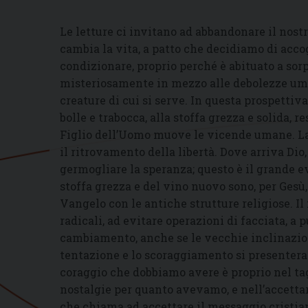
Le letture ci invitano ad abbandonare il nostr
cambia la vita, a patto che decidiamo di accogl
condizionare, proprio perché è abituato a sorp
misteriosamente in mezzo alle debolezze uman
creature di cui si serve. In questa prospettiva
bolle e trabocca, alla stoffa grezza e solida, re
Figlio dell’Uomo muove le vicende umane. La
il ritrovamento della libertà. Dove arriva Dio, 
germogliare la speranza; questo è il grande 
stoffa grezza e del vino nuovo sono, per Gesù, 
Vangelo con le antiche strutture religiose. Il
radicali, ad evitare operazioni di facciata, a 
cambiamento, anche se le vecchie inclinazion
tentazione e lo scoraggiamento si presentera
coraggio che dobbiamo avere è proprio nel tag
nostalgie per quanto avevamo, e nell’accettar
che chiama ad accettare il messaggio cristian