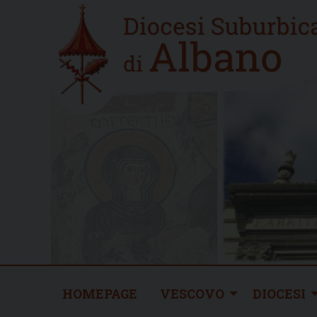
Skip
Home
to
new
content
HOMEPAGE
VESCOVO
DIOCESI