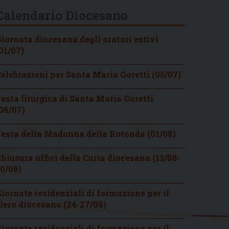
Calendario Diocesano
iornata diocesana degli oratori estivi
01/07)
elebrazioni per Santa Maria Goretti (05/07)
esta liturgica di Santa Maria Goretti
06/07)
esta della Madonna della Rotonda (01/08)
hiusura uffici della Curia diocesana (13/08-
0/08)
iornate residenziali di formazione per il
lero diocesano (24-27/08)
iornate residenziali di formazione per il