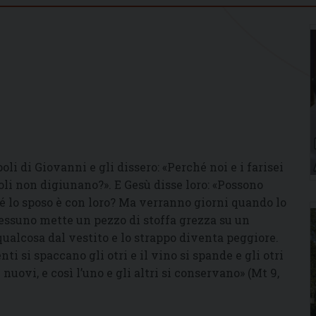
li di Giovanni e gli dissero: «Perché noi e i farisei
li non digiunano?». E Gesù disse loro: «Possono
ché lo sposo è con loro? Ma verranno giorni quando lo
 Nessuno mette un pezzo di stoffa grezza su un
qualcosa dal vestito e lo strappo diventa peggiore.
ti si spaccano gli otri e il vino si spande e gli otri
uovi, e così l’uno e gli altri si conservano» (Mt 9,