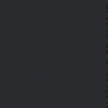
G
(
C
F
(
F
C
3
G
c
G