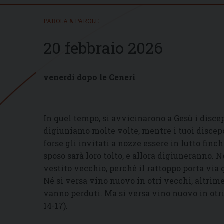
PAROLA & PAROLE
20 febbraio 2026
venerdì dopo le Ceneri
In quel tempo, si avvicinarono a Gesù i discepo
digiuniamo molte volte, mentre i tuoi discepo
forse gli invitati a nozze essere in lutto fin
sposo sarà loro tolto, e allora digiuneranno.
vestito vecchio, perché il rattoppo porta via 
Né si versa vino nuovo in otri vecchi, altrimen
vanno perduti. Ma si versa vino nuovo in otri n
14-17).