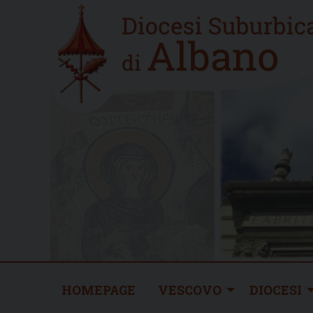
Skip
Home
to
new
content
HOMEPAGE
VESCOVO
DIOCESI