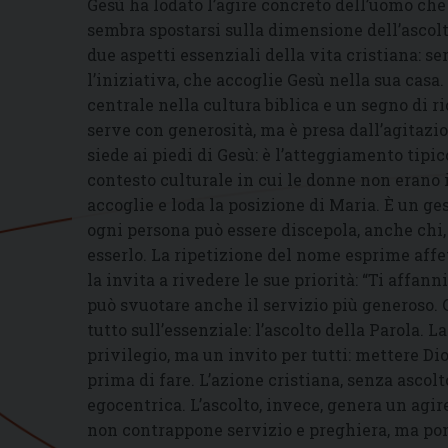
Gesù ha lodato l’agire concreto dell’uomo che 
sembra spostarsi sulla dimensione dell’ascol
due aspetti essenziali della vita cristiana: 
l’iniziativa, che accoglie Gesù nella sua casa.
centrale nella cultura biblica e un segno di 
serve con generosità, ma è presa dall’agitazio
siede ai piedi di Gesù: è l’atteggiamento tipic
contesto culturale in cui le donne non erano 
accoglie e loda la posizione di Maria. È un ge
ogni persona può essere discepola, anche chi
esserlo. La ripetizione del nome esprime aff
la invita a rivedere le sue priorità: “Ti affann
può svuotare anche il servizio più generoso. 
tutto sull’essenziale: l’ascolto della Parola. 
privilegio, ma un invito per tutti: mettere Dio
prima di fare. L’azione cristiana, senza ascolt
egocentrica. L’ascolto, invece, genera un agir
non contrappone servizio e preghiera, ma pone 