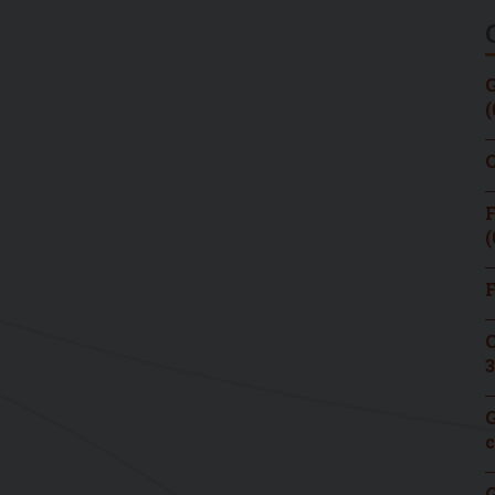
G
(
C
F
(
F
C
3
G
c
G