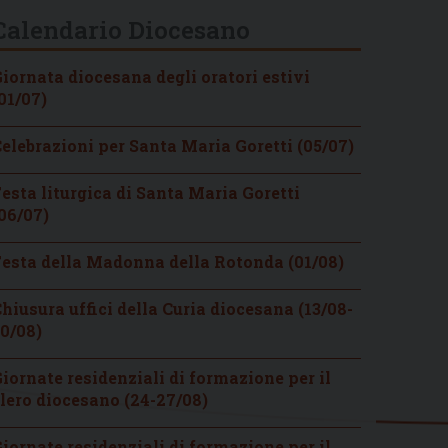
Calendario Diocesano
iornata diocesana degli oratori estivi
01/07)
elebrazioni per Santa Maria Goretti (05/07)
esta liturgica di Santa Maria Goretti
06/07)
esta della Madonna della Rotonda (01/08)
hiusura uffici della Curia diocesana (13/08-
0/08)
iornate residenziali di formazione per il
lero diocesano (24-27/08)
iornate residenziali di formazione per il