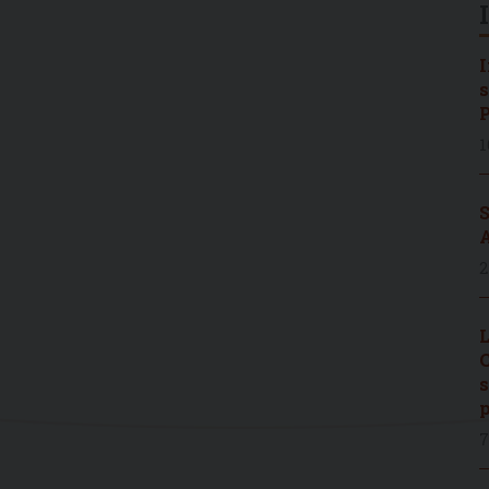
I
s
P
1
S
A
2
L
C
s
p
7