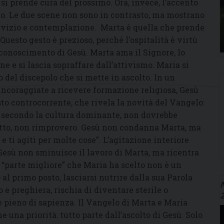
si prende cura del prossimo. Ora, invece, l’accento
to. Le due scene non sono in contrasto, ma mostrano
servizio e contemplazione. Marta è quella che prende
 Questo gesto è prezioso, perché l’ospitalità è virtù
riconoscimento di Gesù. Marta ama il Signore, lo
ne e si lascia sopraffare dall’attivismo. Maria si
o del discepolo che si mette in ascolto. In un
incoraggiate a ricevere formazione religiosa, Gesù
sto controcorrente, che rivela la novità del Vangelo:
, secondo la cultura dominante, non dovrebbe
etto, non rimprovero. Gesù non condanna Marta, ma
i e ti agiti per molte cose”. L’agitazione interiore
Gesù non sminuisce il lavoro di Marta, ma ricentra
La “parte migliore” che Maria ha scelto non è un
 al primo posto, lasciarsi nutrire dalla sua Parola
N
o e preghiera, rischia di diventare sterile o
e pieno di sapienza. Il Vangelo di Marta e Maria
una priorità: tutto parte dall’ascolto di Gesù. Solo