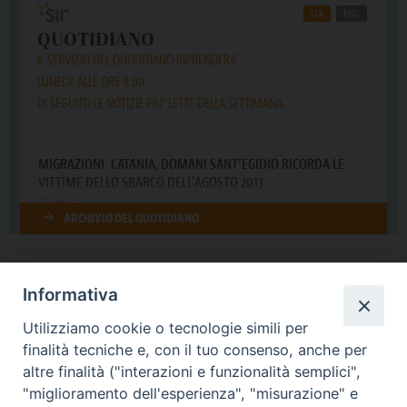
Informativa
DIOCESI SUBURBICARIA DI ALBANO
Utilizziamo cookie o tecnologie simili per
Contatti:
Tel.: 06.93268401 - Fax.: 06.9323844
finalità tecniche e, con il tuo consenso, anche per
E-mail:
curia@diocesidialbano.it
altre finalità ("interazioni e funzionalità semplici",
"miglioramento dell'esperienza", "misurazione" e
Orari:
dal Lunedì al Venerdì Ore: 9:00 - 13:00