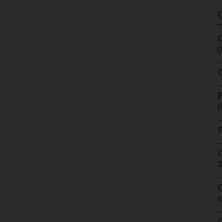
G
(
C
F
(
F
C
3
G
c
G