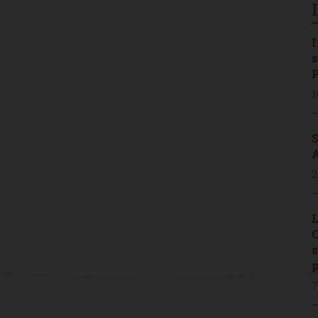
I
s
P
1
S
A
2
L
C
s
p
7