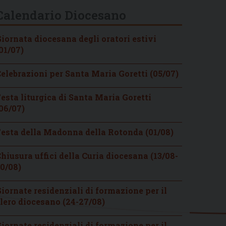
Calendario Diocesano
iornata diocesana degli oratori estivi
01/07)
elebrazioni per Santa Maria Goretti (05/07)
esta liturgica di Santa Maria Goretti
06/07)
esta della Madonna della Rotonda (01/08)
hiusura uffici della Curia diocesana (13/08-
0/08)
iornate residenziali di formazione per il
lero diocesano (24-27/08)
iornate residenziali di formazione per il