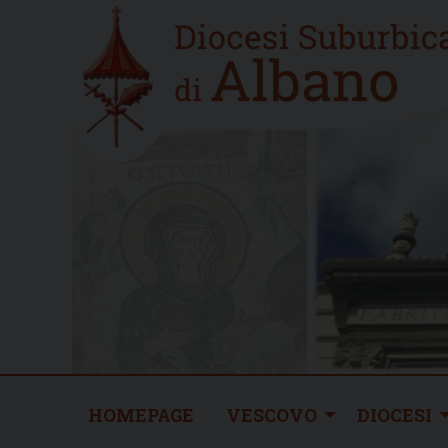
Skip
Home
to
new
content
HOMEPAGE
VESCOVO
DIOCESI