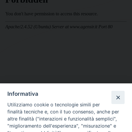
Informativa
DIOCESI SUBURBICARIA DI ALBANO
Utilizziamo cookie o tecnologie simili per
Contatti:
Tel.: 06.93268401 - Fax.: 06.9323844
finalità tecniche e, con il tuo consenso, anche per
E-mail:
curia@diocesidialbano.it
altre finalità ("interazioni e funzionalità semplici",
"miglioramento dell'esperienza", "misurazione" e
Orari:
dal Lunedì al Venerdì Ore: 9:00 - 13:00