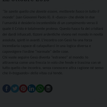
“Se sarete quello che dovete essere, metterete fuoco in tutto il
mondo”
(san Giovanni Paolo II).
Il
«
fuoco
»
che divide in due
l’umanità è desiderio incontenibile di un
compimento
verso il
quale il Cristo è totalmente proteso. Questo fuoco fa dei cristiani
dei dardi infuocati, tizzoni ardentiche vivono nel mondo in novità
assoluta, spinti in avanti. L’incontro con Gesù ha una forza
incendiaria capace di catapultarci in una logica diversa e
capovolgere l’ordine “normale” delle cose.
Chi vuole seguire Gesù diventa
“estraneo” al mondo: lo
attraversa come una freccia in volo che fende e trascina con sé
tutto quello che incontra, senza conoscere altra ragione né senso
che il
«traguardo» della vita
a cui tende.