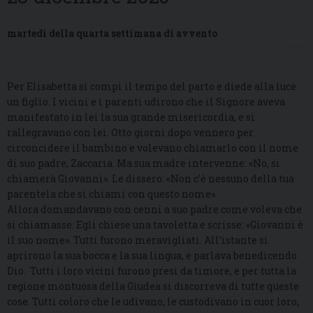
martedì della quarta settimana di avvento
Per Elisabetta si compì il tempo del parto e diede alla luce
un figlio. I vicini e i parenti udirono che il Signore aveva
manifestato in lei la sua grande misericordia, e si
rallegravano con lei. Otto giorni dopo vennero per
circoncidere il bambino e volevano chiamarlo con il nome
di suo padre, Zaccarìa. Ma sua madre intervenne: «No, si
chiamerà Giovanni». Le dissero: «Non c’è nessuno della tua
parentela che si chiami con questo nome».
Allora domandavano con cenni a suo padre come voleva che
si chiamasse. Egli chiese una tavoletta e scrisse: «Giovanni è
il suo nome». Tutti furono meravigliati. All’istante si
aprirono la sua bocca e la sua lingua, e parlava benedicendo
Dio. Tutti i loro vicini furono presi da timore, e per tutta la
regione montuosa della Giudea si discorreva di tutte queste
cose. Tutti coloro che le udivano, le custodivano in cuor loro,