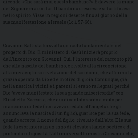
dicendo: «Che sarà mai questo bambino?». E davvero la mano
del Signore era con lui. Il bambino cresceva e si fortificava
nello spirito. Visse in regioni deserte fino al giorno della
sua manifestazione a Israele (Lc 1, 57-66).
Giovanni Battista ha svolto un ruolo fondamentale nel
progetto di Dio. Il ministero di Gesù inizierà proprio
dall’incontro con Giovanni. Qui, l’interesse del racconto più
che alla nascita del bambino, è rivolto alla circoncisione,
alla meravigliosa rivelazione del suo nome, che afferma la
grazia operata da Dio ed è motivo di gioia. Comunque, già
nella nascita i vicini e i parenti si erano rallegrati perché
Dio “aveva manifestato la sua grande misericordia” con
Elisabetta. Zaccaria, che era diventato sordo e muto per
mancanza di fede (non aveva creduto all’angelo che gli
annunciava la nascita di un figlio), guarisce per la sua fede,
quando accetta il nome del figlio, rivelato dall’alto. E la sua
fede la esprimerà in un inno di elevato slancio poetico e di
profonda religiosità. L’ultimo versetto mostra Giovanni che,