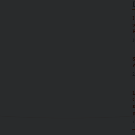
I
s
P
1
S
A
2
L
C
s
p
7