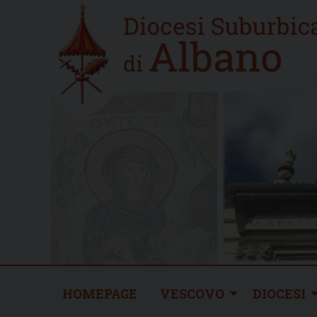
Skip
Home
to
new
content
HOMEPAGE
VESCOVO
DIOCESI