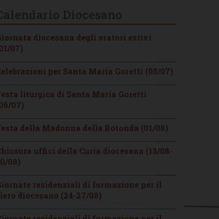
Calendario Diocesano
iornata diocesana degli oratori estivi
01/07)
elebrazioni per Santa Maria Goretti (05/07)
esta liturgica di Santa Maria Goretti
06/07)
esta della Madonna della Rotonda (01/08)
hiusura uffici della Curia diocesana (13/08-
0/08)
iornate residenziali di formazione per il
lero diocesano (24-27/08)
iornate residenziali di formazione per il