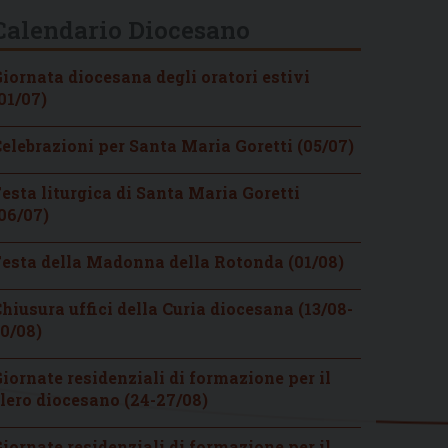
Calendario Diocesano
iornata diocesana degli oratori estivi
01/07)
elebrazioni per Santa Maria Goretti (05/07)
esta liturgica di Santa Maria Goretti
06/07)
esta della Madonna della Rotonda (01/08)
hiusura uffici della Curia diocesana (13/08-
0/08)
iornate residenziali di formazione per il
lero diocesano (24-27/08)
iornate residenziali di formazione per il