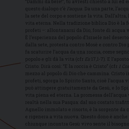
“Dammi da bere!”, tu avresti chiesto a lui ed e
questo dialogo c’è
l’acqua
. Da una parte, l’ac
la sete del corpo e sostiene la vita. Dall’altr
vita eterna. Nella tradizione biblica Dio è la 
profeti –: allontanarsi da Dio, fonte di acqua 
È l’esperienza del popolo d’Israele nel desert
dalla sete, protesta contro Mosè e contro Dio 
fa scaturire l’acqua da una roccia, come seg
popolo e gli dà la vita (cfr
Es
17,1-7). E l’apos
Cristo. Dirà così: “E la roccia è Cristo” (cfr
1 Co
mezzo al popolo di Dio che cammina. Cristo in
profeti, sgorga lo Spirito Santo, cioè l’acqua 
può attingere gratuitamente da Gesù, e lo Spir
vita piena ed eterna. La promessa dell’acqua
realtà nella sua Pasqua: dal suo costato trafit
Agnello immolato e risorto, è la sorgente da c
e rigenera a vita nuova. Questo dono è anche
chiunque incontra Gesù vivo sente il bisogno d