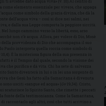
gli ti avrebbe dato acqua viva» (v. 10).Al centro di
qua come elemento essenziale per vivere, che appaga
a, l’acqua come simbolo della grazia divina, che dà la
fonte dell’acqua viva – così si dice nei salmi, nei
viva, e dalla sua Legge comporta la peggiore siccità.
o. Nel lungo cammino verso la libertà, esso, arso
perché non c’è acqua. Allora, per volere di Dio, Mosè
no della provvidenza di Dio che accompagna il suo
tolo Paolo interpreta quella roccia come simbolo di
r
10,4). È la misteriosa figura della sua presenza in
fatti è il Tempio dal quale, secondo la visione dei
viva che purifica e dà vita. Chi ha sete di salvezza
ito Santo diventerà in lui o in lei una sorgente di
 viva che Gesù ha fatto alla Samaritana è divenuta
to sono usciti «sangue ed acqua» (
Gv
19,34). Cristo,
N
ui scaturisce lo Spirito Santo, che rimette i peccati
 la fonte della testimonianza. Come la Samaritana,
i raccontarlo agli altri, così che tutti arrivino a