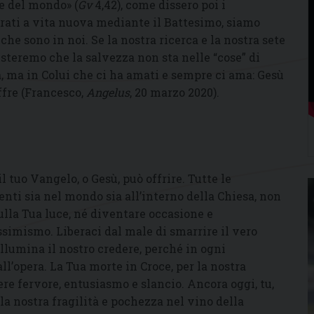
e del mondo» (
Gv
4,42), come dissero poi i
rati a vita nuova mediante il Battesimo, siamo
he sono in noi. Se la nostra ricerca e la nostra sete
teremo che la salvezza non sta nelle “cose” di
, ma in Colui che ci ha amati e sempre ci ama: Gesù
ffre (Francesco,
Angelus
, 20 marzo 2020).
 tuo Vangelo, o Gesù, può offrire. Tutte le
senti sia nel mondo sia all’interno della Chiesa, non
lla Tua luce, né diventare occasione e
ssimismo. Liberaci dal male di smarrire il vero
illumina il nostro credere, perché in ogni
l’opera. La Tua morte in Croce, per la nostra
re fervore, entusiasmo e slancio. Ancora oggi, tu,
la nostra fragilità e pochezza nel vino della