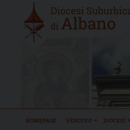
Skip
Home
to
new
content
HOMEPAGE
VESCOVO
DIOCESI