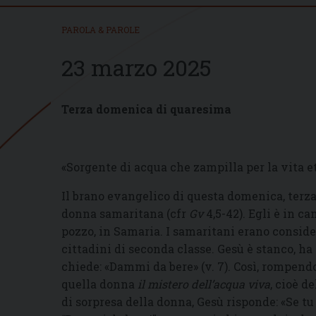
PAROLA & PAROLE
23 marzo 2025
Terza domenica di quaresima
«Sorgente di acqua che zampilla per la vita e
Il brano evangelico di questa domenica, terza
donna samaritana (cfr
Gv
4,5-42). Egli è in c
pozzo, in Samaria. I samaritani erano consider
cittadini di seconda classe. Gesù è stanco, ha
chiede: «Dammi da bere» (v. 7). Così, rompendo
quella donna
il mistero dell’acqua viva
, cioè d
di sorpresa della donna, Gesù risponde: «Se tu 