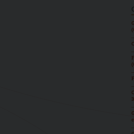
G
(
C
F
(
F
C
3
G
c
G