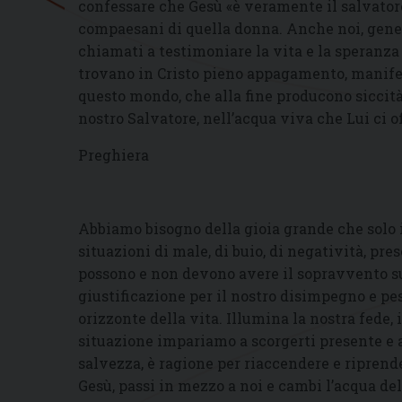
confessare che Gesù «è veramente il salvator
compaesani di quella donna. Anche noi, gene
chiamati a testimoniare la vita e la speranza c
trovano in Cristo pieno appagamento, manifes
questo mondo, che alla fine producono siccità
nostro Salvatore, nell’acqua viva che Lui ci o
Preghiera
Abbiamo bisogno della gioia grande che solo il
situazioni di male, di buio, di negatività, pre
possono e non devono avere il sopravvento su
giustificazione per il nostro disimpegno e pe
orizzonte della vita. Illumina la nostra fede, 
situazione impariamo a scorgerti presente e al
salvezza, è ragione per riaccendere e riprende
Gesù, passi in mezzo a noi e cambi l’acqua del