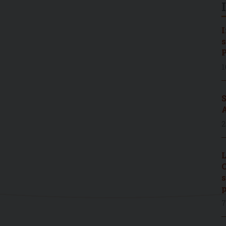
I
s
P
1
S
A
2
L
C
s
p
7