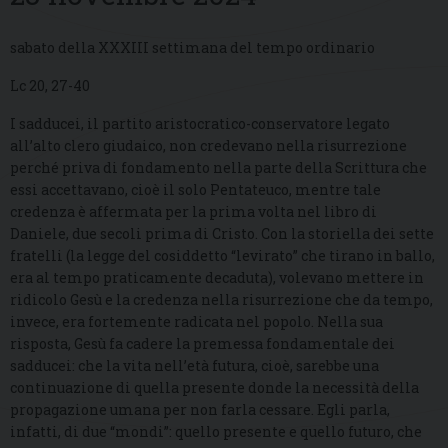
sabato della XXXIII settimana del tempo ordinario
Lc 20, 27-40
I sadducei, il partito aristocratico-conservatore legato
all’alto clero giudaico, non credevano nella risurrezione
perché priva di fondamento nella parte della Scrittura che
essi accettavano, cioè il solo Pentateuco, mentre tale
credenza è affermata per la prima volta nel libro di
Daniele, due secoli prima di Cristo. Con la storiella dei sette
fratelli (la legge del cosiddetto “levirato” che tirano in ballo,
era al tempo praticamente decaduta), volevano mettere in
ridicolo Gesù e la credenza nella risurrezione che da tempo,
invece, era fortemente radicata nel popolo. Nella sua
risposta, Gesù fa cadere la premessa fondamentale dei
sadducei: che la vita nell’età futura, cioè, sarebbe una
continuazione di quella presente donde la necessità della
propagazione umana per non farla cessare. Egli parla,
infatti, di due “mondi”: quello presente e quello futuro, che