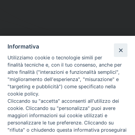
Informativa
DIOCESI SUBURBICARIA DI ALBANO
Utilizziamo cookie o tecnologie simili per
Contatti:
Tel.: 06.93268401 - Fax.: 06.9323844
finalità tecniche e, con il tuo consenso, anche per
E-mail:
curia@diocesidialbano.it
altre finalità ("interazioni e funzionalità semplici",
"miglioramento dell'esperienza", "misurazione" e
Orari:
dal Lunedì al Venerdì Ore: 9:00 - 13:00
"targeting e pubblicità") come specificato nella
cookie policy.
Orario ufficio Matrimoni:
Cliccando su "accetta" acconsenti all'utilizzo dei
Lunedì, Mercoledì e Venerdì, Ore 9:30 - 12:30
cookie. Cliccando su "personalizza" puoi avere
maggiori informazioni sui cookie utilizzati e
personalizzare le tue preferenze. Cliccando su
"rifiuta" o chiudendo questa informativa proseguirai
Diocesi Suburbicaria di Albano