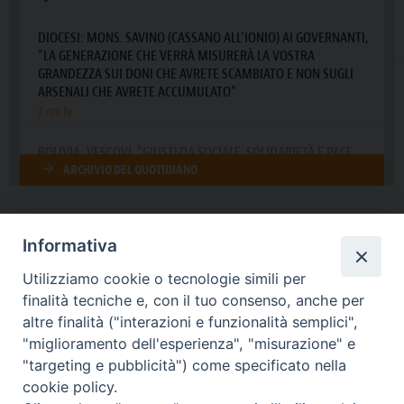
Informativa
DIOCESI SUBURBICARIA DI ALBANO
Utilizziamo cookie o tecnologie simili per
Contatti:
Tel.: 06.93268401 - Fax.: 06.9323844
finalità tecniche e, con il tuo consenso, anche per
E-mail:
curia@diocesidialbano.it
altre finalità ("interazioni e funzionalità semplici",
"miglioramento dell'esperienza", "misurazione" e
Orari:
dal Lunedì al Venerdì Ore: 9:00 - 13:00
"targeting e pubblicità") come specificato nella
cookie policy.
Orario ufficio Matrimoni: