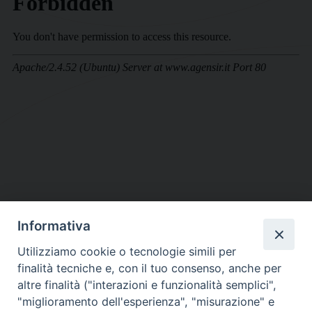
Informativa
DIOCESI SUBURBICARIA DI ALBANO
Utilizziamo cookie o tecnologie simili per
Contatti:
Tel.: 06.93268401 - Fax.: 06.9323844
finalità tecniche e, con il tuo consenso, anche per
E-mail:
curia@diocesidialbano.it
altre finalità ("interazioni e funzionalità semplici",
"miglioramento dell'esperienza", "misurazione" e
Orari:
dal Lunedì al Venerdì Ore: 9:00 - 13:00