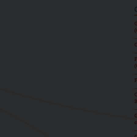
G
(
C
F
(
F
C
3
G
c
G