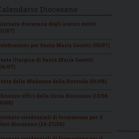
Calendario Diocesano
iornata diocesana degli oratori estivi
01/07)
elebrazioni per Santa Maria Goretti (05/07)
esta liturgica di Santa Maria Goretti
06/07)
esta della Madonna della Rotonda (01/08)
hiusura uffici della Curia diocesana (13/08-
0/08)
iornate residenziali di formazione per il
lero diocesano (24-27/08)
iornate residenziali di formazione per il