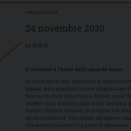
PAROLA & PAROLE
24 novembre 2020
Lc 21,5-11
Il cristiano è l’uomo dallo sguardo lungo.
Se nel brano di ieri, attraverso la vedova pov
appare, ma a guardare il cuore proprio come fa
non su ciò che è transitorio e finisce, come lo
sarebbe stato distrutto dopo pochi decenni), m
Anche i disastri naturali, le sciagure e le st
recita il salmista:
“Chi confida nel Signore rim
che sembra indicarci vie prive di speranza e 