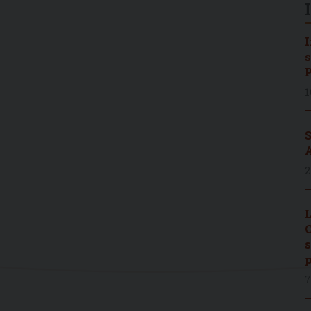
I
s
P
1
S
A
2
L
C
s
p
7