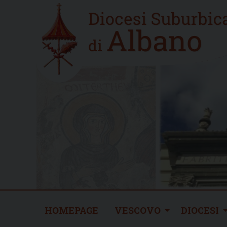
Skip
Home
to
new
content
HOMEPAGE
VESCOVO
DIOCESI