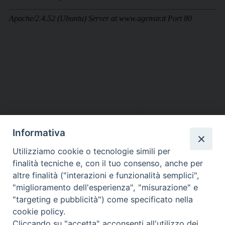
Informativa
DIOCESI SUBURBICARIA DI ALBANO
Utilizziamo cookie o tecnologie simili per
Contatti:
Tel.: 06.93268401 - Fax.: 06.9323844
finalità tecniche e, con il tuo consenso, anche per
E-mail:
curia@diocesidialbano.it
altre finalità ("interazioni e funzionalità semplici",
"miglioramento dell'esperienza", "misurazione" e
Orari:
dal Lunedì al Venerdì Ore: 9:00 - 13:00
"targeting e pubblicità") come specificato nella
cookie policy.
Orario ufficio Matrimoni:
Cliccando su "accetta" acconsenti all'utilizzo dei