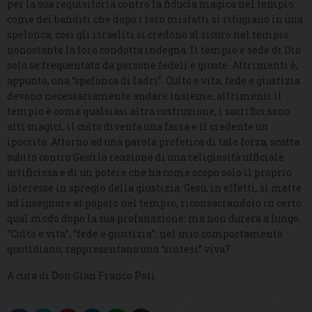
per la sua requisitoria contro la fiducia magica nel tempio:
come dei banditi che dopo i loro misfatti si rifugiano in una
spelonca, così gli israeliti si credono al sicuro nel tempio
nonostante la loro condotta indegna. Il tempio è sede di Dio
solo se frequentato da persone fedeli e giuste. Altrimenti è,
appunto, una “spelonca di ladri”. Culto e vita, fede e giustizia
devono necessariamente andare insieme, altrimenti il
tempio è come qualsiasi altra costruzione, i sacrifici sono
atti magici, il culto diventa una farsa e il credente un
ipocrita. Attorno ad una parola profetica di tale forza, scatta
subito contro Gesù la reazione di una religiosità ufficiale
artificiosa e di un potere che ha come scopo solo il proprio
interesse in spregio della giustizia. Gesù, in effetti, si mette
ad insegnare al popolo nel tempio, riconsacrandolo in certo
qual modo dopo la sua profanazione: ma non durerà a lungo.
“Culto e vita”, “fede e giustizia”: nel mio comportamento
quotidiano, rappresentano una “sintesi” viva?
A cura di Don Gian Franco Poli