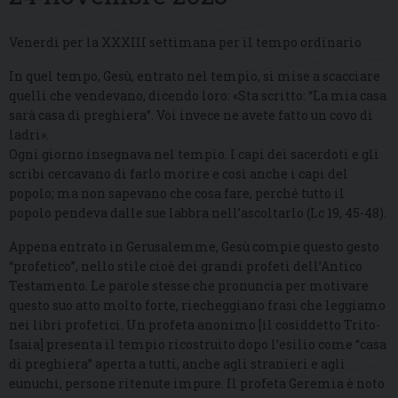
Venerdì per la XXXIII settimana per il tempo ordinario
In quel tempo, Gesù, entrato nel tempio, si mise a scacciare
quelli che vendevano, dicendo loro: «Sta scritto: “La mia casa
sarà casa di preghiera”. Voi invece ne avete fatto un covo di
ladri».
Ogni giorno insegnava nel tempio. I capi dei sacerdoti e gli
scribi cercavano di farlo morire e così anche i capi del
popolo; ma non sapevano che cosa fare, perché tutto il
popolo pendeva dalle sue labbra nell’ascoltarlo (Lc 19, 45-48).
Appena entrato in Gerusalemme, Gesù compie questo gesto
“profetico”, nello stile cioè dei grandi profeti dell’Antico
Testamento. Le parole stesse che pronuncia per motivare
questo suo atto molto forte, riecheggiano frasi che leggiamo
nei libri profetici. Un profeta anonimo [il cosiddetto Trito-
Isaia] presenta il tempio ricostruito dopo l’esilio come “casa
di preghiera” aperta a tutti, anche agli stranieri e agli
eunuchi, persone ritenute impure. Il profeta Geremia è noto