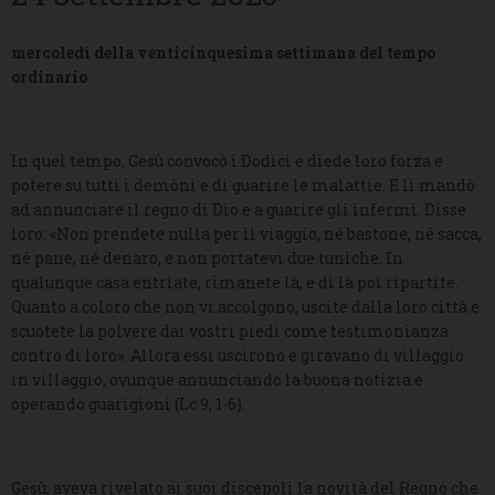
mercoledì della venticinquesima settimana del tempo
ordinario
In quel tempo, Gesù convocò i Dodici e diede loro forza e
potere su tutti i demòni e di guarire le malattie. E li mandò
ad annunciare il regno di Dio e a guarire gli infermi. Disse
loro: «Non prendete nulla per il viaggio, né bastone, né sacca,
né pane, né denaro, e non portatevi due tuniche. In
qualunque casa entriate, rimanete là, e di là poi ripartite.
Quanto a coloro che non vi accolgono, uscite dalla loro città e
scuotete la polvere dai vostri piedi come testimonianza
contro di loro». Allora essi uscirono e giravano di villaggio
in villaggio, ovunque annunciando la buona notizia e
operando guarigioni (Lc 9, 1-6).
Gesù, aveva rivelato ai suoi discepoli la novità del Regno che