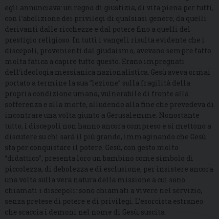
egli annunciava: un regno di giustizia, di vita piena per tutti,
con l’abolizione dei privilegi di qualsiasi genere, da quelli
derivanti dalle ricchezze e dal potere fino a quelli del
prestigio religioso. In tutti i vangeli risulta evidente che i
discepoli, provenienti dal giudaismo, avevano sempre fatto
molta fatica a capire tutto questo. Erano impregnati
dell’ideologia messianica nazionalistica. Gesù aveva ormai
portato a termine la sua “lezione” sulla fragilità della
propria condizione umana, vulnerabile di fronte alla
sofferenza e alla morte, alludendo alla fine che prevedeva di
incontrare una volta giunto a Gerusalemme. Nonostante
tutto, i discepoli non hanno ancora compreso e si mettono a
discutere su chi sarà il più grande, immaginando che Gesù
sta per conquistare il potere. Gesù, con gesto molto
“didattico”, presenta loro un bambino come simbolo di
piccolezza, di debolezza e di esclusione, per insistere ancora
una volta sulla vera natura della missione a cui sono
chiamati i discepoli: sono chiamati a vivere nel servizio,
senza pretese di potere e di privilegi. L’esorcista estraneo
che scaccia i demoni nel nome di Gesù, suscita